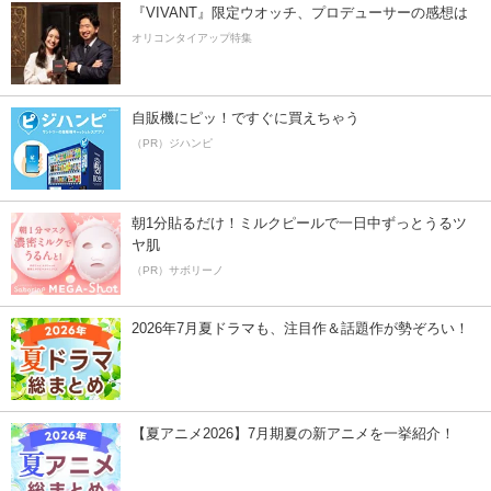
『VIVANT』限定ウオッチ、プロデューサーの感想は
オリコンタイアップ特集
自販機にピッ！ですぐに買えちゃう
（PR）ジハンピ
朝1分貼るだけ！ミルクピールで一日中ずっとうるツ
ヤ肌
（PR）サボリーノ
2026年7月夏ドラマも、注目作＆話題作が勢ぞろい！
【夏アニメ2026】7月期夏の新アニメを一挙紹介！