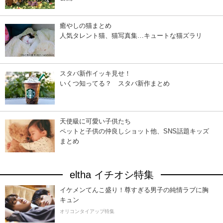
癒やしの猫まとめ
人気タレント猫、猫写真集…キュートな猫ズラリ
スタバ新作イッキ見せ！
いくつ知ってる？ スタバ新作まとめ
天使級に可愛い子供たち
ペットと子供の仲良しショット他、SNS話題キッズ
まとめ
eltha イチオシ特集
イケメンてんこ盛り！尊すぎる男子の純情ラブに胸
キュン
オリコンタイアップ特集