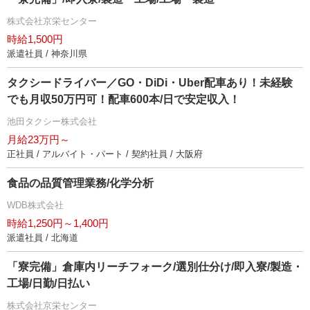
株式会社京栄センター
時給1,500円
派遣社員 / 神奈川県
タクシードライバー／GO・DiDi・Uber配車あり！未経験
でも月収50万円可！配車600本/日で安定収入！
池田タクシー株式会社
月給23万円～
正社員 / アルバイト・パート / 契約社員 / 大阪府
食品の品質管理業務/化学分析
WDB株式会社
時給1,250円～1,400円
派遣社員 / 北海道
「寮完備」倉庫内リーチフォーク/選別仕分け/即入寮/製造・
工場/日勤/日払い
株式会社京栄センター