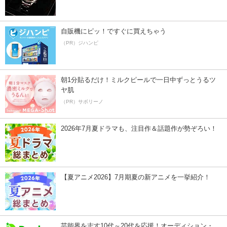
自販機にピッ！ですぐに買えちゃう
（PR）ジハンピ
朝1分貼るだけ！ミルクピールで一日中ずっとうるツ
ヤ肌
（PR）サボリーノ
2026年7月夏ドラマも、注目作＆話題作が勢ぞろい！
【夏アニメ2026】7月期夏の新アニメを一挙紹介！
芸能界を志す10代～20代を応援！オーディション・