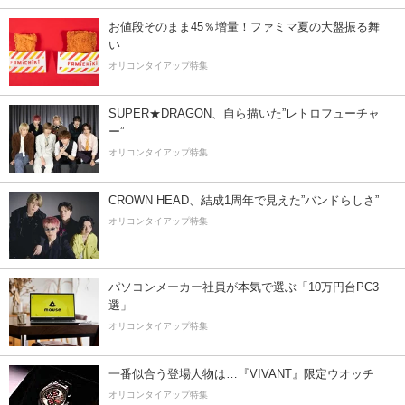
お値段そのまま45％増量！ファミマ夏の大盤振る舞
い
オリコンタイアップ特集
SUPER★DRAGON、自ら描いた”レトロフューチャ
ー”
オリコンタイアップ特集
CROWN HEAD、結成1周年で見えた”バンドらしさ”
オリコンタイアップ特集
パソコンメーカー社員が本気で選ぶ「10万円台PC3
選」
オリコンタイアップ特集
一番似合う登場人物は…『VIVANT』限定ウオッチ
オリコンタイアップ特集