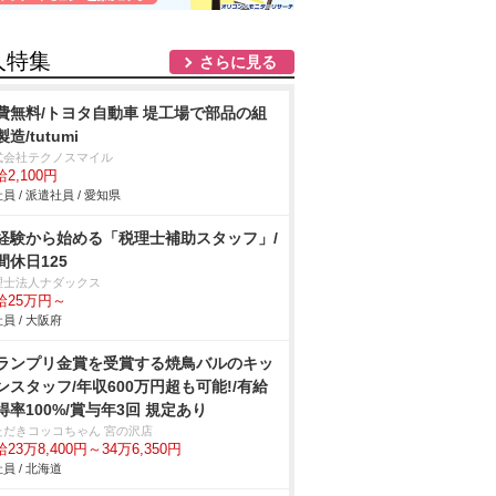
人特集
さらに見る
費無料/トヨタ自動車 堤工場で部品の組
造/tutumi
式会社テクノスマイル
2,100円
員 / 派遣社員 / 愛知県
経験から始める「税理士補助スタッフ」/
間休日125
理士法人ナダックス
給25万円～
員 / 大阪府
ランプリ金賞を受賞する焼鳥バルのキッ
ンスタッフ/年収600万円超も可能!/有給
得率100%/賞与年3回 規定あり
ただきコッコちゃん 宮の沢店
23万8,400円～34万6,350円
員 / 北海道