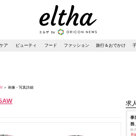
ケア
ビューティ
フード
ファッション
旅行＆おでかけ
ンケア
ダイエット・ボディケア
ヘアスタイル・ヘアアレンジ
AW
＞ 画像・写真詳細
15AW
求
事
務
株
月