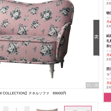
正社
物
ロ
月
正社
結
礼
和
エ
月給
正社
西
ッ
ホ
月給
15
／26
正社
15AW COLLECTION】テネルソファ 89000円