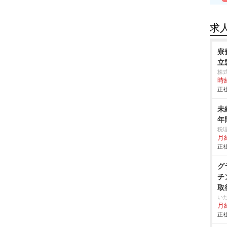
求
寮
立製
株
時給
正社
未
年
税
月
正社
グ
チ
取
い
月給
正社