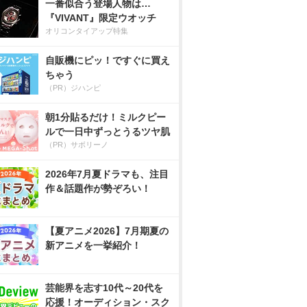
一番似合う登場人物は…
『VIVANT』限定ウオッチ
オリコンタイアップ特集
自販機にピッ！ですぐに買え
ちゃう
（PR）ジハンピ
朝1分貼るだけ！ミルクピー
ルで一日中ずっとうるツヤ肌
（PR）サボリーノ
2026年7月夏ドラマも、注目
作＆話題作が勢ぞろい！
【夏アニメ2026】7月期夏の
新アニメを一挙紹介！
芸能界を志す10代～20代を
応援！オーディション・スク