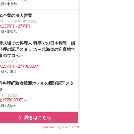
員 / 東京都
流企業の法人営業
ジスティード中部株式会社
給22万円～27万円
員 / 愛知県
婚式場での料理人 料亭での日本料理・婚
料理の調理スタッフ/～北海道の迎賓館で
食のプロへ～
ルムガーデン
25万円～27万8,800円
員 / 北海道
洋料理経験者歓迎ホテルの西洋調理スタ
フ
テル日航大阪
19万8,900円～
員 / 大阪府
続きはこちら
sponsored by 求人ボックス