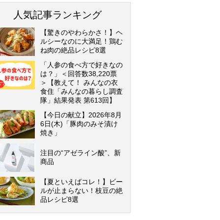
人気記事ランキング
【驚きのやわらかさ！】ヘ
ルシーなのに大満足！鶏む
ね肉の絶品レシピ8選
「人参の食べ方で好きなの
は？」＜回答数38,220票
＞【教えて！ みんなの衣
食住「みんなの暮らし調査
隊」結果発表 第613回】
【今日の献立】2026年8月
6日(木)「豚肉のみそ漬け
焼き」
注目の“アゼライン酸”、新
商品
【夏といえばコレ！】ビー
ルが止まらない！枝豆の絶
品レシピ8選