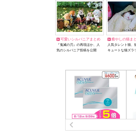
可愛いシルバニアまとめ
癒やしの猫ま
『鬼滅の刃』の再現ほか、人
人気タレント猫、
気のシルバニア投稿を公開
キュートな猫ズラ