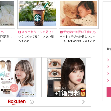
とめ
スタバ新作イッキ見せ！
天使級に可愛い子供たち
猫写真集…
いくつ知ってる？ スタバ新
ペットと子供の仲良しショッ
リ
作まとめ
ト他、SNS話題キッズまとめ
登