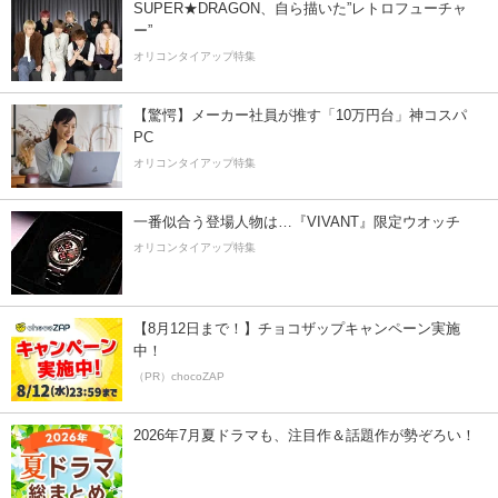
SUPER★DRAGON、自ら描いた”レトロフューチャ
ー”
オリコンタイアップ特集
【驚愕】メーカー社員が推す「10万円台」神コスパ
PC
オリコンタイアップ特集
一番似合う登場人物は…『VIVANT』限定ウオッチ
オリコンタイアップ特集
【8月12日まで！】チョコザップキャンペーン実施
中！
（PR）chocoZAP
2026年7月夏ドラマも、注目作＆話題作が勢ぞろい！