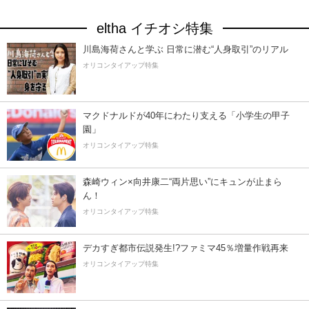
eltha イチオシ特集
川島海荷さんと学ぶ 日常に潜む“人身取引”のリアル
オリコンタイアップ特集
マクドナルドが40年にわたり支える「小学生の甲子
園」
オリコンタイアップ特集
森崎ウィン×向井康二“両片思い”にキュンが止まら
ん！
オリコンタイアップ特集
デカすぎ都市伝説発生!?ファミマ45％増量作戦再来
オリコンタイアップ特集