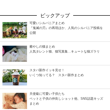
ピックアップ
可愛いシルバニアまとめ
『鬼滅の刃』の再現ほか、人気のシルバニア投稿を
公開
癒やしの猫まとめ
人気タレント猫、猫写真集…キュートな猫ズラリ
スタバ新作イッキ見せ！
いくつ知ってる？ スタバ新作まとめ
天使級に可愛い子供たち
ペットと子供の仲良しショット他、SNS話題キッズ
まとめ