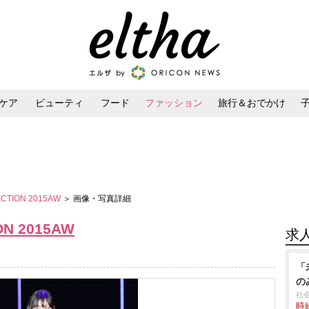
ケア
ビューティ
フード
ファッション
旅行＆おでかけ
ンケア
ダイエット・ボディケア
ヘアスタイル・ヘアアレンジ
ECTION 2015AW
＞ 画像・写真詳細
ON 2015AW
求
「
の
社
時給