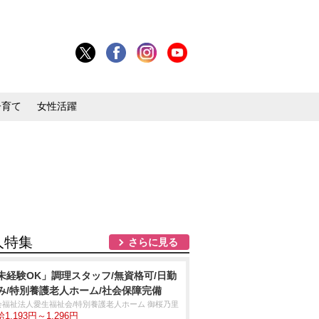
子育て
女性活躍
人特集
さらに見る
未経験OK」調理スタッフ/無資格可/日勤
み/特別養護老人ホーム/社会保障完備
会福祉法人愛生福祉会/特別養護老人ホーム 御桜乃里
1,193円～1,296円