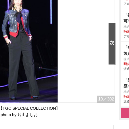
アル
「
可
株
時給
アル
「
製
株
時給
派遣
「
寮
株
時給
19
／302
派遣
GC SPECIAL COLLECTION】
photo by 片山よしお