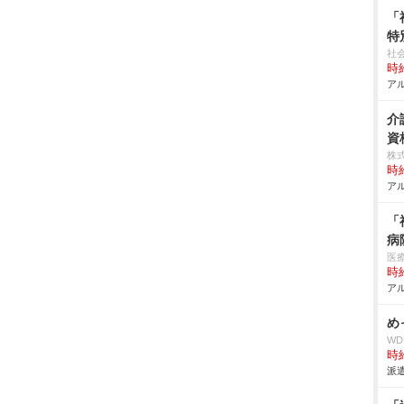
「
特
社
時給
アル
介
資
株
時給
アル
「
病
医
時給
アル
め
W
時給
派遣