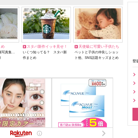
とめ
スタバ新作イッキ見せ！
天使級に可愛い子供たち
猫写真集…
いくつ知ってる？ スタバ新
ペットと子供の仲良しショッ
リ
作まとめ
ト他、SNS話題キッズまとめ
登