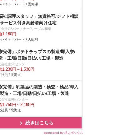
バイト・パート / 愛知県
福祉調理スタッフ」無資格可/シフト相談
/サービス付き高齢者向け住宅
式会社CBパートナー/リーブル和泉
1,180円
バイト・パート / 大阪府
寮完備」ポテトチップスの製造/即入寮/
造・工場/日勤/日払い/工場・製造
式会社京栄センター
1,230円～1,538円
社員 / 北海道
寮完備」乳製品の製造・検査・検品/即入
/製造・工場/日勤/日払い/工場・製造
式会社京栄センター
1,750円～2,188円
社員 / 北海道
続きはこちら
sponsored by 求人ボックス