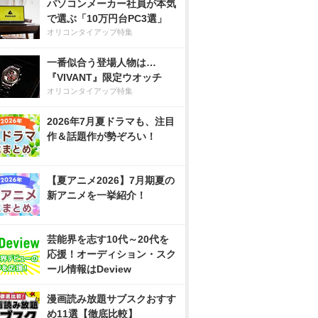
パソコンメーカー社員が本気
で選ぶ「10万円台PC3選」
オリコンタイアップ特集
一番似合う登場人物は…
『VIVANT』限定ウオッチ
オリコンタイアップ特集
2026年7月夏ドラマも、注目
作＆話題作が勢ぞろい！
【夏アニメ2026】7月期夏の
新アニメを一挙紹介！
芸能界を志す10代～20代を
応援！オーディション・スク
ール情報はDeview
漫画読み放題サブスクおすす
め11選【徹底比較】