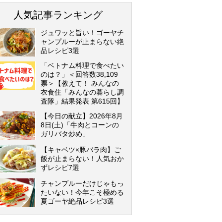
人気記事ランキング
ジュワッと旨い！ゴーヤチ
ャンプルーが止まらない絶
品レシピ3選
「ベトナム料理で食べたい
のは？」＜回答数38,109
票＞【教えて！ みんなの
衣食住「みんなの暮らし調
査隊」結果発表 第615回】
【今日の献立】2026年8月
8日(土)「牛肉とコーンの
ガリバタ炒め」
【キャベツ×豚バラ肉】ご
飯が止まらない！人気おか
ずレシピ7選
チャンプルーだけじゃもっ
たいない！今年こそ極める
夏ゴーヤ絶品レシピ3選