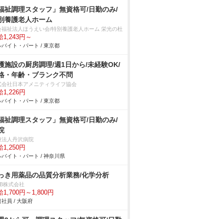
福祉調理スタッフ」無資格可/日勤のみ/
別養護老人ホーム
会福祉法人ほうえい会/特別養護老人ホーム 栄光の杜
1,243円～
バイト・パート / 東京都
護施設の厨房調理/週1日から/未経験OK/
格・年齢・ブランク不問
式会社日本アメニティライフ協会
1,226円
バイト・パート / 東京都
福祉調理スタッフ」無資格可/日勤のみ/
院
療法人丹沢病院
1,250円
バイト・パート / 神奈川県
っき用薬品の品質分析業務/化学分析
DB株式会社
1,700円～1,800円
社員 / 大阪府