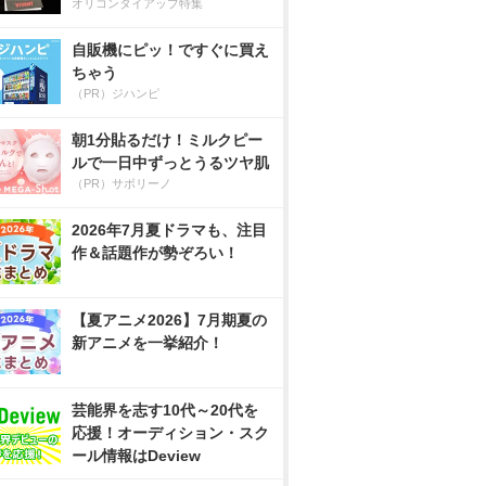
オリコンタイアップ特集
自販機にピッ！ですぐに買え
ちゃう
（PR）ジハンピ
朝1分貼るだけ！ミルクピー
ルで一日中ずっとうるツヤ肌
（PR）サボリーノ
2026年7月夏ドラマも、注目
作＆話題作が勢ぞろい！
【夏アニメ2026】7月期夏の
新アニメを一挙紹介！
芸能界を志す10代～20代を
応援！オーディション・スク
ール情報はDeview