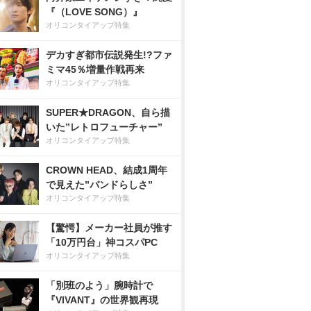
『（LOVE SONG）』
オリコンタイアップ特集
デカすぎ都市伝説発生!?ファ
ミマ45％増量作戦再来
オリコンタイアップ特集
SUPER★DRAGON、自ら描
いた”レトロフューチャー”
オリコンタイアップ特集
CROWN HEAD、結成1周年
で見えた”バンドらしさ”
オリコンタイアップ特集
【驚愕】メーカー社員が推す
「10万円台」神コスパPC
オリコンタイアップ特集
「別班のよう」腕時計で
『VIVANT』の世界観再現