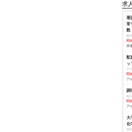
求
看
常
数
株
時給
派遣
配
ッ
デ
時給
アル
調
AC
時給
アル
大
化
W