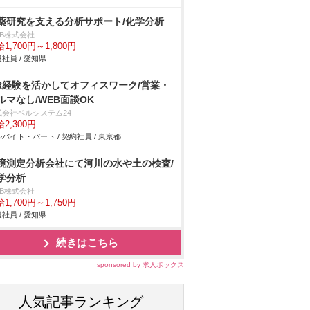
薬研究を支える分析サポート/化学分析
DB株式会社
1,700円～1,800円
社員 / 愛知県
R経験を活かしてオフィスワーク/営業・
ルマなし/WEB面談OK
式会社ベルシステム24
2,300円
バイト・パート / 契約社員 / 東京都
境測定分析会社にて河川の水や土の検査/
学分析
DB株式会社
1,700円～1,750円
社員 / 愛知県
続きはこちら
sponsored by 求人ボックス
人気記事ランキング