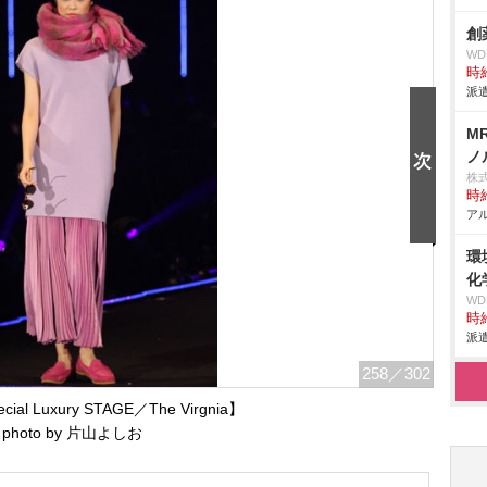
創
W
時給
派遣
M
ノ
株
時給
アル
環
化
W
時給
派遣
258
／302
al Luxury STAGE／The Virgnia】
photo by 片山よしお