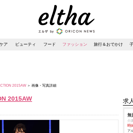
ケア
ビューティ
フード
ファッション
旅行＆おでかけ
ンケア
ダイエット・ボディケア
ヘアスタイル・ヘアアレンジ
ECTION 2015AW
＞ 画像・写真詳細
ON 2015AW
求
無
介
時給
アル