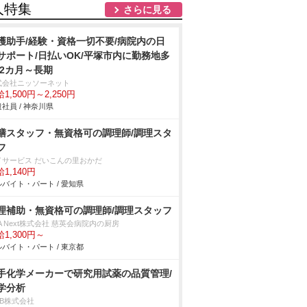
人特集
さらに見る
護助手/経験・資格一切不要/病院内の日
サポート/日払いOK/平塚市内に勤務地多
 2カ月～長期
式会社ニッソーネット
1,500円～2,250円
社員 / 神奈川県
膳スタッフ・無資格可の調理師/調理スタ
フ
イサービス だいこんの里おかだ
1,140円
バイト・パート / 愛知県
理補助・無資格可の調理師/調理スタッフ
A Next株式会社 慈英会病院内の厨房
1,300円～
バイト・パート / 東京都
手化学メーカーで研究用試薬の品質管理/
学分析
DB株式会社