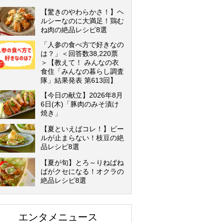
【驚きのやわらかさ！】ヘ
ルシーなのに大満足！鶏む
ね肉の絶品レシピ8選
「人参の食べ方で好きなの
は？」＜回答数38,220票
＞【教えて！ みんなの衣
食住「みんなの暮らし調査
隊」結果発表 第613回】
【今日の献立】2026年8月
6日(木)「豚肉のみそ漬け
焼き」
【夏といえばコレ！】ビー
ルが止まらない！枝豆の絶
品レシピ8選
【夏が旬】とろ～りねばね
ばがクセになる！オクラの
絶品レシピ8選
エンタメニュース