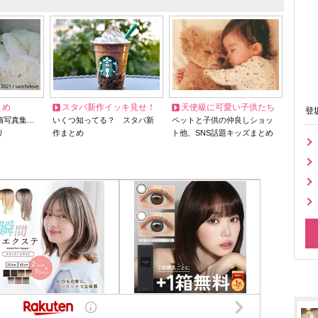
とめ
スタバ新作イッキ見せ！
天使級に可愛い子供たち
登
猫写真集…
いくつ知ってる？ スタバ新
ペットと子供の仲良しショッ
リ
作まとめ
ト他、SNS話題キッズまとめ