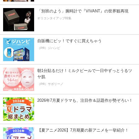
「別班のよう」腕時計で『VIVANT』の世界観再現
オリコンタイアップ特集
自販機にピッ！ですぐに買えちゃう
（PR）ジハンピ
朝1分貼るだけ！ミルクピールで一日中ずっとうるツ
ヤ肌
（PR）サボリーノ
2026年7月夏ドラマも、注目作＆話題作が勢ぞろい！
【夏アニメ2026】7月期夏の新アニメを一挙紹介！