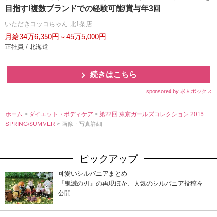
目指す!複数ブランドでの経験可能/賞与年3回
いただきコッコちゃん 北1条店
月給34万6,350円～45万5,000円
正社員 / 北海道
続きはこちら
sponsored by 求人ボックス
ホーム
>
ダイエット・ボディケア
>
第22回 東京ガールズコレクション 2016
SPRING/SUMMER
> 画像・写真詳細
ピックアップ
可愛いシルバニアまとめ
『鬼滅の刃』の再現ほか、人気のシルバニア投稿を
公開