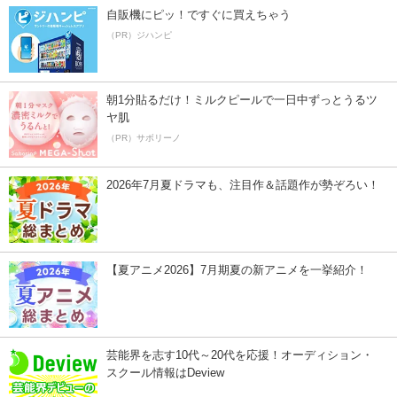
自販機にピッ！ですぐに買えちゃう
（PR）ジハンピ
朝1分貼るだけ！ミルクピールで一日中ずっとうるツ
ヤ肌
（PR）サボリーノ
2026年7月夏ドラマも、注目作＆話題作が勢ぞろい！
【夏アニメ2026】7月期夏の新アニメを一挙紹介！
芸能界を志す10代～20代を応援！オーディション・
スクール情報はDeview