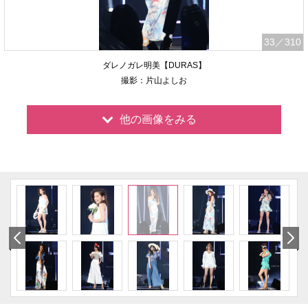
33
／310
ダレノガレ明美【DURAS】
撮影：片山よしお
他の画像をみる