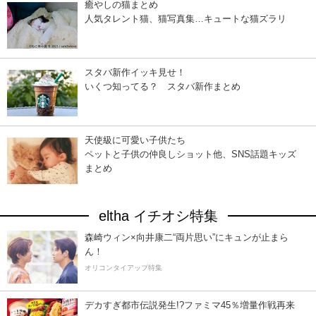
癒やしの猫まとめ
人気タレント猫、猫写真集…キュートな猫ズラリ
スタバ新作イッキ見せ！
いくつ知ってる？ スタバ新作まとめ
天使級に可愛い子供たち
ペットと子供の仲良しショット他、SNS話題キッズ
まとめ
eltha イチオシ特集
森崎ウィン×向井康二“両片思い”にキュンが止まら
ん！
オリコンタイアップ特集
デカすぎ都市伝説発生!?ファミマ45％増量作戦再来