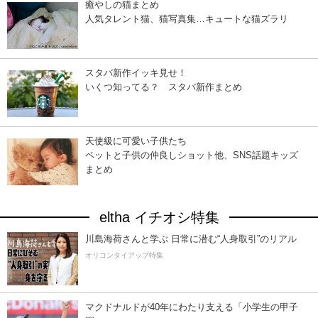
癒やしの猫まとめ
人気タレント猫、猫写真集…キュートな猫ズラリ
スタバ新作イッキ見せ！
いくつ知ってる？ スタバ新作まとめ
天使級に可愛い子供たち
ペットと子供の仲良しショット他、SNS話題キッズ
まとめ
eltha イチオシ特集
川島海荷さんと学ぶ 日常に潜む“人身取引”のリアル
オリコンタイアップ特集
マクドナルドが40年にわたり支える「小学生の甲子