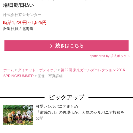
場/日勤/日払い
株式会社京栄センター
時給1,220円～1,525円
派遣社員 / 北海道
続きはこちら
sponsored by 求人ボックス
ホーム
>
ダイエット・ボディケア
>
第22回 東京ガールズコレクション 2016
SPRING/SUMMER
> 画像・写真詳細
ピックアップ
可愛いシルバニアまとめ
『鬼滅の刃』の再現ほか、人気のシルバニア投稿を
公開