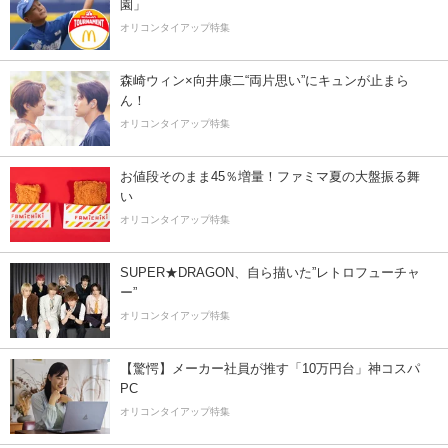
園」
オリコンタイアップ特集
森崎ウィン×向井康二“両片思い”にキュンが止まら
ん！
オリコンタイアップ特集
お値段そのまま45％増量！ファミマ夏の大盤振る舞
い
オリコンタイアップ特集
SUPER★DRAGON、自ら描いた”レトロフューチャ
ー”
オリコンタイアップ特集
【驚愕】メーカー社員が推す「10万円台」神コスパ
PC
オリコンタイアップ特集