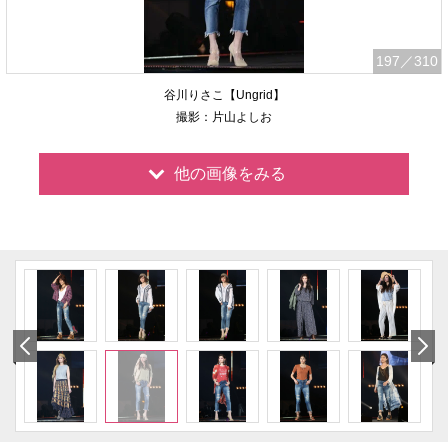
197
／310
谷川りさこ【Ungrid】
撮影：片山よしお
他の画像をみる