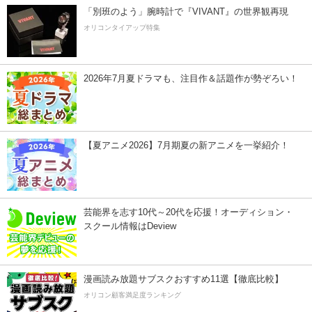
「別班のよう」腕時計で『VIVANT』の世界観再現
オリコンタイアップ特集
2026年7月夏ドラマも、注目作＆話題作が勢ぞろい！
【夏アニメ2026】7月期夏の新アニメを一挙紹介！
芸能界を志す10代～20代を応援！オーディション・
スクール情報はDeview
漫画読み放題サブスクおすすめ11選【徹底比較】
オリコン顧客満足度ランキング