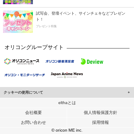
試写会、登壇イベント、サインチェキなどプレゼン
ト！
プレゼント特集
オリコングループサイト
クッキーの使用について
このサイトでは Cookie を使用して、ユーザーに合わせたコンテンツや広告の
elthaとは
表示、ソーシャル メディア機能の提供、広告の表示回数やクリック数の測定を
会社概要
個人情報保護方針
行っています。
また、ユーザーによるサイトの利用状況についても情報を収集し、ソーシャル
お問い合わせ
採用情報
メディアや広告配信、データ解析の各パートナーに提供しています。
各パートナーは、この情報とユーザーが各パートナーに提供した他の情報や、
© oricon ME inc.
ユーザーが各パートナーのサービスを使用したときに収集した他の情報を組み