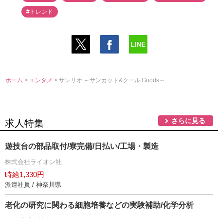
#トレンド
ホーム
>
エンタメ
> サンリオ ～サンカット&クール Goods～
さらに見る
求人特集
遊技台の部品取付/寮完備/日払い/工場・製造
株式会社ライオン社
時給1,330円
派遣社員 / 神奈川県
老化の研究に関わる細胞培養などの実験補助/化学分析