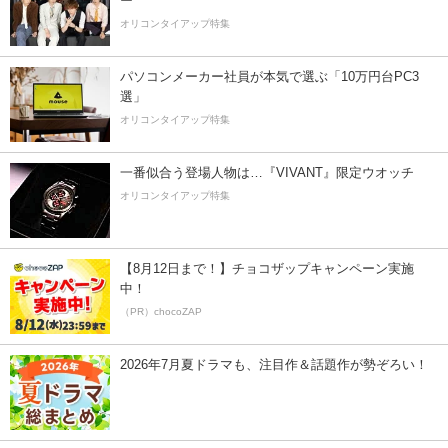
ー”
オリコンタイアップ特集
パソコンメーカー社員が本気で選ぶ「10万円台PC3
選」
オリコンタイアップ特集
一番似合う登場人物は…『VIVANT』限定ウオッチ
オリコンタイアップ特集
【8月12日まで！】チョコザップキャンペーン実施
中！
（PR）chocoZAP
2026年7月夏ドラマも、注目作＆話題作が勢ぞろい！