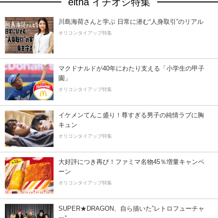
eltha イチオシ特集
川島海荷さんと学ぶ 日常に潜む“人身取引”のリアル
オリコンタイアップ特集
マクドナルドが40年にわたり支える「小学生の甲子
園」
オリコンタイアップ特集
イケメンてんこ盛り！尊すぎる男子の純情ラブに胸
キュン
オリコンタイアップ特集
大好評につき再び！ファミマ名物45％増量キャンペ
ーン
オリコンタイアップ特集
SUPER★DRAGON、自ら描いた”レトロフューチャ