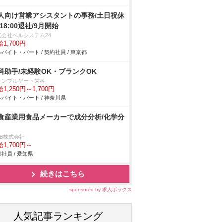
人向け営業アシスタントの事務/土日祝休
/18:00退社/9月開始
式会社ベルシステム24
1,700円
バイト・パート / 契約社員 / 東京都
科助手/未経験OK・ブランクOK
ォンブルゲート歯科
1,250円～1,700円
バイト・パート / 神奈川県
食産業用食品メーカーで成分分析/化学分
DB株式会社
1,700円～
社員 / 愛知県
続きはこちら
sponsored by 求人ボックス
人気記事ランキング