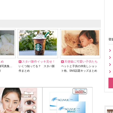
登
とめ
スタバ新作イッキ見せ！
天使級に可愛い子供たち
猫写真集…
いくつ知ってる？ スタバ新
ペットと子供の仲良しショッ
リ
作まとめ
ト他、SNS話題キッズまとめ