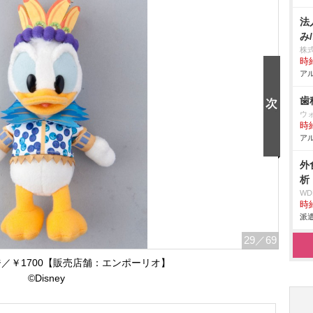
法
み
株
時給
アル
歯
ウ
時給
アル
外
析
W
時給
派遣
29
／69
／￥1700【販売店舗：エンポーリオ】
©Disney