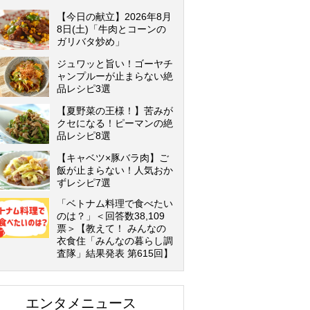
【今日の献立】2026年8月
8日(土)「牛肉とコーンの
ガリバタ炒め」
ジュワッと旨い！ゴーヤチ
ャンプルーが止まらない絶
品レシピ3選
【夏野菜の王様！】苦みが
クセになる！ピーマンの絶
品レシピ8選
【キャベツ×豚バラ肉】ご
飯が止まらない！人気おか
ずレシピ7選
「ベトナム料理で食べたい
のは？」＜回答数38,109
票＞【教えて！ みんなの
衣食住「みんなの暮らし調
査隊」結果発表 第615回】
エンタメニュース