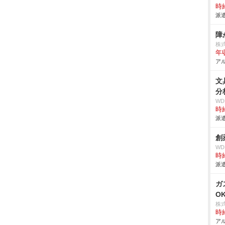
時給
派遣
障
株
年
アル
文
分
W
時給
派遣
創
W
時給
派遣
ガ
O
株
時給
アル