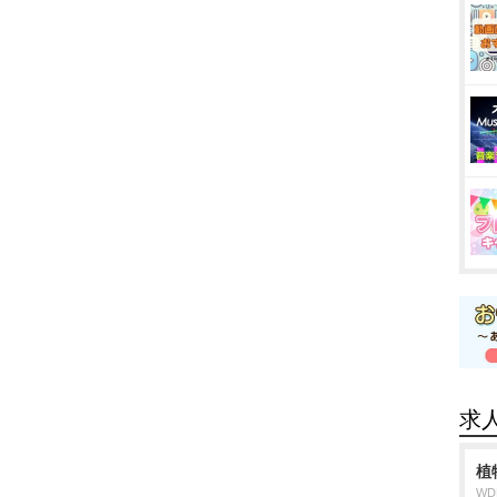
求
植
W