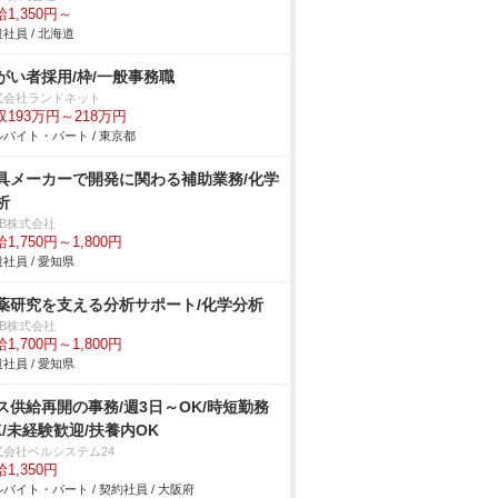
1,350円～
社員 / 北海道
がい者採用/枠/一般事務職
式会社ランドネット
収193万円～218万円
バイト・パート / 東京都
具メーカーで開発に関わる補助業務/化学
析
DB株式会社
1,750円～1,800円
社員 / 愛知県
薬研究を支える分析サポート/化学分析
DB株式会社
1,700円～1,800円
社員 / 愛知県
ス供給再開の事務/週3日～OK/時短勤務
K/未経験歓迎/扶養内OK
式会社ベルシステム24
1,350円
バイト・パート / 契約社員 / 大阪府