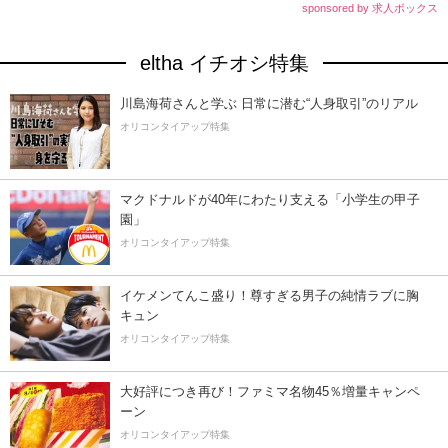
sponsored by 求人ボックス
eltha イチオシ特集
川島海荷さんと学ぶ 日常に潜む“人身取引”のリアル
オリコンタイアップ特集
マクドナルドが40年にわたり支える「小学生の甲子
園」
オリコンタイアップ特集
イケメンてんこ盛り！尊すぎる男子の純情ラブに胸
キュン
オリコンタイアップ特集
大好評につき再び！ファミマ名物45％増量キャンペ
ーン
オリコンタイアップ特集