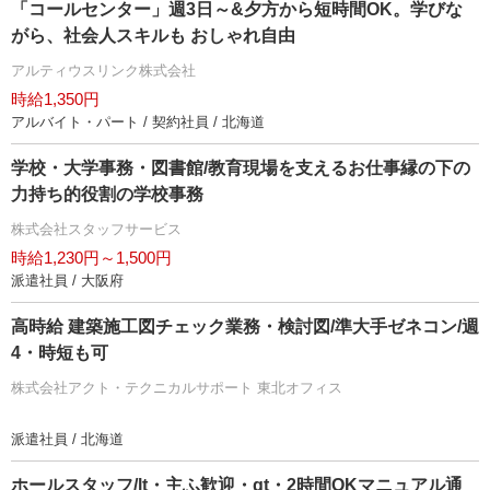
「コールセンター」週3日～&夕方から短時間OK。学びな
がら、社会人スキルも おしゃれ自由
アルティウスリンク株式会社
時給1,350円
アルバイト・パート / 契約社員 / 北海道
学校・大学事務・図書館/教育現場を支えるお仕事縁の下の
力持ち的役割の学校事務
株式会社スタッフサービス
時給1,230円～1,500円
派遣社員 / 大阪府
高時給 建築施工図チェック業務・検討図/準大手ゼネコン/週
4・時短も可
株式会社アクト・テクニカルサポート 東北オフィス
派遣社員 / 北海道
ホールスタッフ/lt・主ふ歓迎・gt・2時間OKマニュアル通