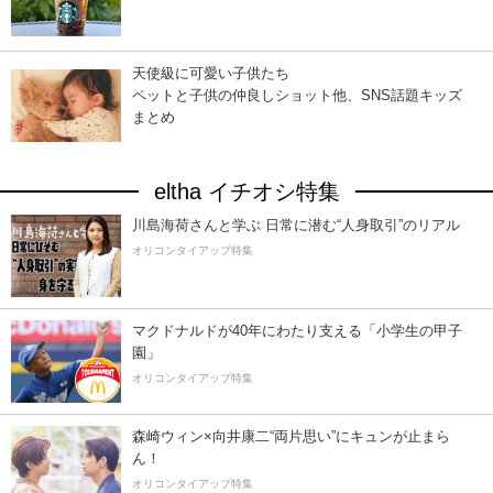
天使級に可愛い子供たち
ペットと子供の仲良しショット他、SNS話題キッズ
まとめ
eltha イチオシ特集
川島海荷さんと学ぶ 日常に潜む“人身取引”のリアル
オリコンタイアップ特集
マクドナルドが40年にわたり支える「小学生の甲子
園」
オリコンタイアップ特集
森崎ウィン×向井康二“両片思い”にキュンが止まら
ん！
オリコンタイアップ特集