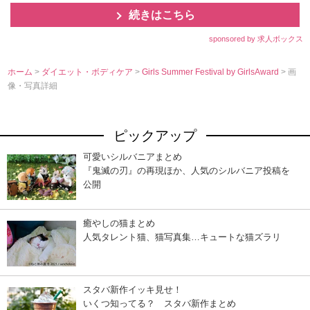
続きはこちら
sponsored by 求人ボックス
ホーム
>
ダイエット・ボディケア
>
Girls Summer Festival by GirlsAward
> 画
像・写真詳細
ピックアップ
可愛いシルバニアまとめ
『鬼滅の刃』の再現ほか、人気のシルバニア投稿を
公開
癒やしの猫まとめ
人気タレント猫、猫写真集…キュートな猫ズラリ
スタバ新作イッキ見せ！
いくつ知ってる？ スタバ新作まとめ