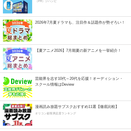
（PR）ジハンピ
2026年7月夏ドラマも、注目作＆話題作が勢ぞろい！
【夏アニメ2026】7月期夏の新アニメを一挙紹介！
芸能界を志す10代～20代を応援！オーディション・
スクール情報はDeview
漫画読み放題サブスクおすすめ11選【徹底比較】
オリコン顧客満足度ランキング