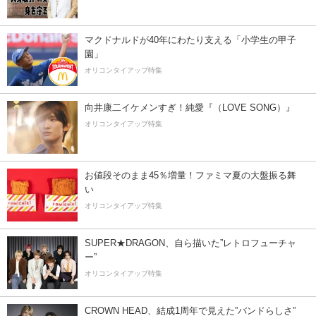
マクドナルドが40年にわたり支える「小学生の甲子
園」
オリコンタイアップ特集
向井康二イケメンすぎ！純愛『（LOVE SONG）』
オリコンタイアップ特集
お値段そのまま45％増量！ファミマ夏の大盤振る舞
い
オリコンタイアップ特集
SUPER★DRAGON、自ら描いた”レトロフューチャ
ー”
オリコンタイアップ特集
CROWN HEAD、結成1周年で見えた”バンドらしさ”