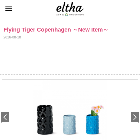
Flying Tiger Copenhagen ～New Item～
2016-08-18