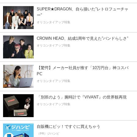
SUPER★DRAGON、自ら描いた”レトロフューチャ
ー”
オリコンタイアップ特集
CROWN HEAD、結成1周年で見えた”バンドらしさ”
オリコンタイアップ特集
【驚愕】メーカー社員が推す「10万円台」神コスパ
PC
オリコンタイアップ特集
「別班のよう」腕時計で『VIVANT』の世界観再現
オリコンタイアップ特集
自販機にピッ！ですぐに買えちゃう
（PR）ジハンピ