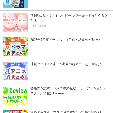
朝1分貼るだけ！ミルクピールで一日中ずっとうるツ
ヤ肌
（PR）サボリーノ
2026年7月夏ドラマも、注目作＆話題作が勢ぞろい！
【夏アニメ2026】7月期夏の新アニメを一挙紹介！
芸能界を志す10代～20代を応援！オーディション・
スクール情報はDeview
漫画読み放題サブスクおすすめ11選【徹底比較】