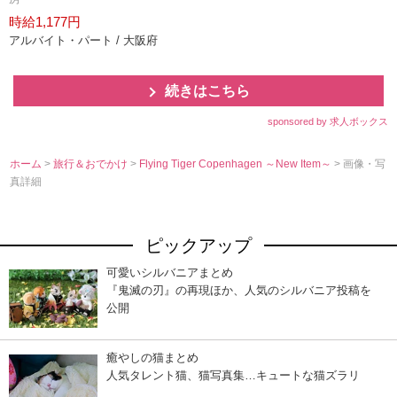
時給1,177円
アルバイト・パート / 大阪府
続きはこちら
sponsored by 求人ボックス
ホーム
>
旅行＆おでかけ
>
Flying Tiger Copenhagen ～New Item～
> 画像・写
真詳細
ピックアップ
可愛いシルバニアまとめ
『鬼滅の刃』の再現ほか、人気のシルバニア投稿を
公開
癒やしの猫まとめ
人気タレント猫、猫写真集…キュートな猫ズラリ