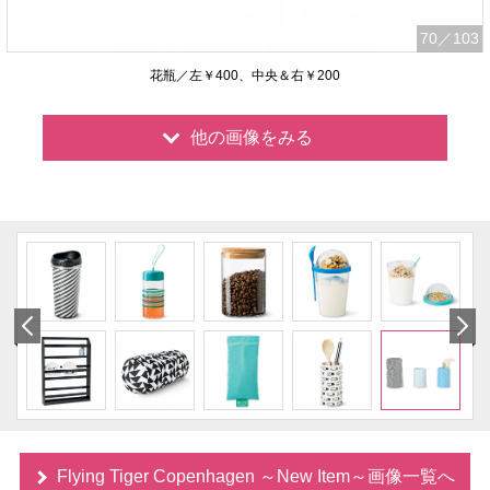
70
／103
花瓶／左￥400、中央＆右￥200
他の画像をみる
Flying Tiger Copenhagen ～New Item～画像一覧へ