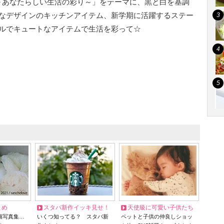
ite～あなたらしい生活の彩り～」をテーマに、黒と白を基調
なデザインのキッチンアイテム、新学期に活躍するステー
ルでキュートなアイテムで生活を彩って☆
とめ
スタバ新作イッキ見せ！
天使級に可愛い子供たち
猫写真集…
いくつ知ってる？ スタバ新
ペットと子供の仲良しショッ