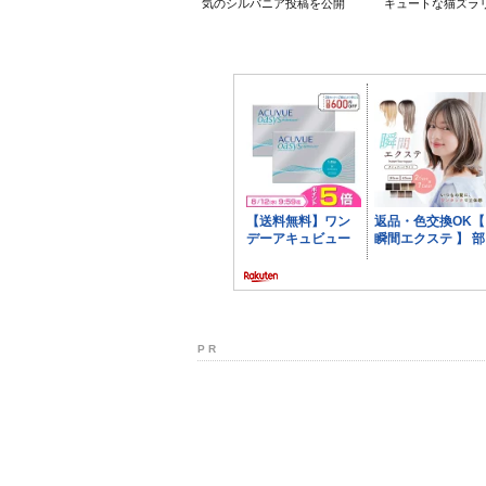
気のシルバニア投稿を公開
キュートな猫ズラ
P R