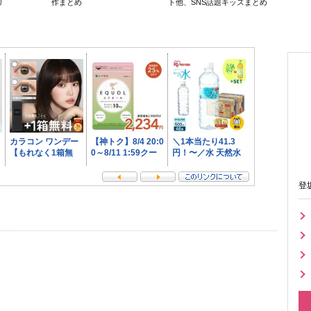
リ
作まとめ
ト他、SNS話題キッズまとめ
登