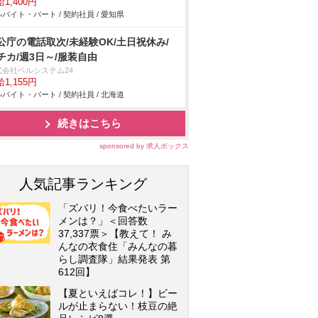
1,400円
バイト・パート / 契約社員 / 愛知県
公庁の電話取次/未経験OK/土日祝休み/
チカ/週3日～/服装自由
式会社ベルシステム24
1,155円
バイト・パート / 契約社員 / 北海道
続きはこちら
sponsored by 求人ボックス
人気記事ランキング
「ズバリ！今食べたいラー
メンは？」＜回答数
37,337票＞【教えて！ み
んなの衣食住「みんなの暮
らし調査隊」結果発表 第
612回】
【夏といえばコレ！】ビー
ルが止まらない！枝豆の絶