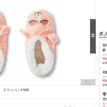
求
化
析
W
時給
派遣
化
W
時給
81
／103
派遣
スリッパ／￥500
電
月
株