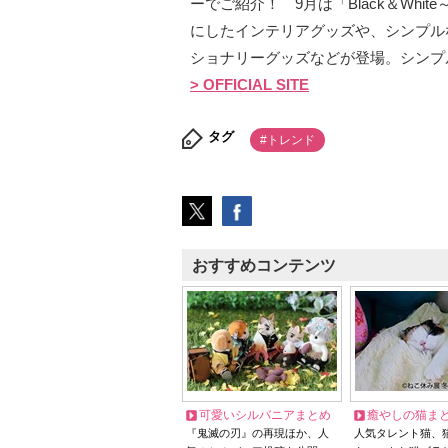
ーでご紹介！ 9月は「Black＆Wh
にしたインテリアグッズや、シンプル
ショナリーグッズなどが登場。シンプ
> OFFICIAL SITE
タグ
#トレンド
おすすめコンテンツ
可愛いシルバニアまとめ
癒やしの猫ま
『鬼滅の刃』の再現ほか、人
人気タレント猫、