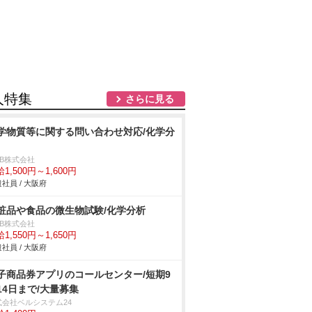
人特集
さらに見る
学物質等に関する問い合わせ対応/化学分
DB株式会社
1,500円～1,600円
社員 / 大阪府
粧品や食品の微生物試験/化学分析
DB株式会社
1,550円～1,650円
社員 / 大阪府
子商品券アプリのコールセンター/短期9
14日まで/大量募集
式会社ベルシステム24