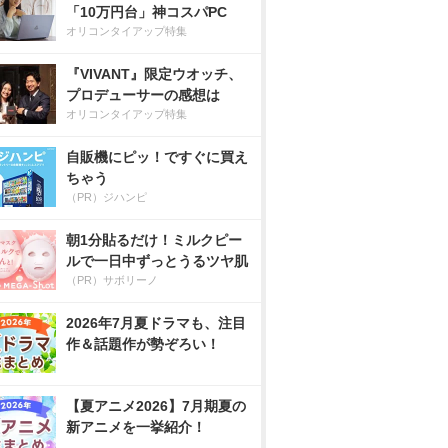
「10万円台」神コスパPC
オリコンタイアップ特集
『VIVANT』限定ウオッチ、
プロデューサーの感想は
オリコンタイアップ特集
自販機にピッ！ですぐに買え
ちゃう
（PR）ジハンピ
朝1分貼るだけ！ミルクピー
ルで一日中ずっとうるツヤ肌
（PR）サボリーノ
2026年7月夏ドラマも、注目
作＆話題作が勢ぞろい！
【夏アニメ2026】7月期夏の
新アニメを一挙紹介！