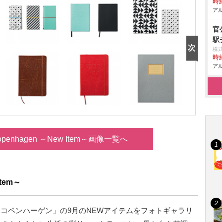
時給
アル
官
駅
株
時給
アル
r Copenhagen ～New Item～画像一覧へ
Item～
 コペンハーゲン」の9月のNEWアイテムをフォトギャラリ