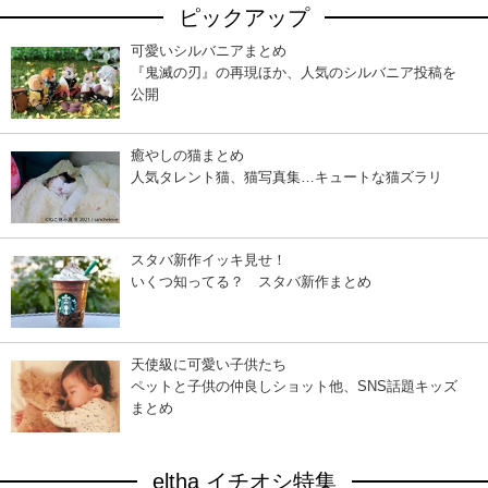
ピックアップ
可愛いシルバニアまとめ
『鬼滅の刃』の再現ほか、人気のシルバニア投稿を
公開
癒やしの猫まとめ
人気タレント猫、猫写真集…キュートな猫ズラリ
スタバ新作イッキ見せ！
いくつ知ってる？ スタバ新作まとめ
天使級に可愛い子供たち
ペットと子供の仲良しショット他、SNS話題キッズ
まとめ
eltha イチオシ特集