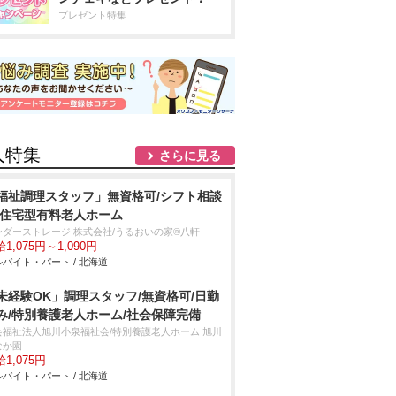
プレゼント特集
人特集
さらに見る
福祉調理スタッフ」無資格可/シフト相談
/住宅型有料老人ホーム
ンダーストレージ 株式会社/うるおいの家®八軒
1,075円～1,090円
バイト・パート / 北海道
未経験OK」調理スタッフ/無資格可/日勤
み/特別養護老人ホーム/社会保障完備
会福祉法人旭川小泉福祉会/特別養護老人ホーム 旭川
なか園
1,075円
バイト・パート / 北海道