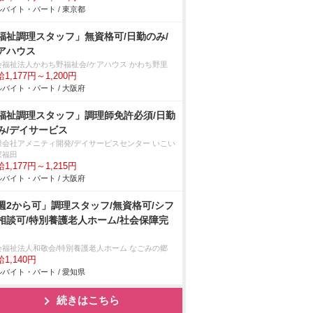
バイト・パート / 東京都
福祉調理スタッフ」無資格可/日勤のみ/
アハウス
会福祉法人かわち野福祉会/ケアハウス かわち野里
1,177円～1,200円
バイト・パート / 大阪府
福祉調理スタッフ」調理師免許必須/日勤
み/デイサービス
限会社アメニティ開発/デイサービスセンター いこい
家福田
1,177円～1,215円
バイト・パート / 大阪府
週2から可」調理スタッフ/無資格可/シフ
相談可/特別養護老人ホーム/社会保障完
会福祉法人和敬会/特別養護老人ホーム なごみの郷
1,140円
バイト・パート / 愛知県
続きはこちら