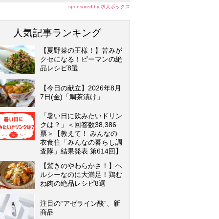
sponsored by 求人ボックス
人気記事ランキング
【夏野菜の王様！】苦みが
クセになる！ピーマンの絶
品レシピ8選
【今日の献立】2026年8月
7日(金)「鯛茶漬け」
「暑い日に飲みたいドリン
クは？」＜回答数38,386
票＞【教えて！ みんなの
衣食住「みんなの暮らし調
査隊」結果発表 第614回】
【驚きのやわらかさ！】ヘ
ルシーなのに大満足！鶏む
ね肉の絶品レシピ8選
注目の“アゼライン酸”、新
商品