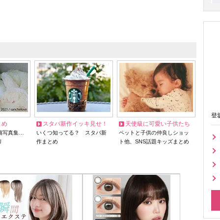
登
とめ
スタバ新作イッキ見せ！
天使級に可愛い子供たち
猫写真集…
いくつ知ってる？ スタバ新
ペットと子供の仲良しショッ
リ
作まとめ
ト他、SNS話題キッズまとめ