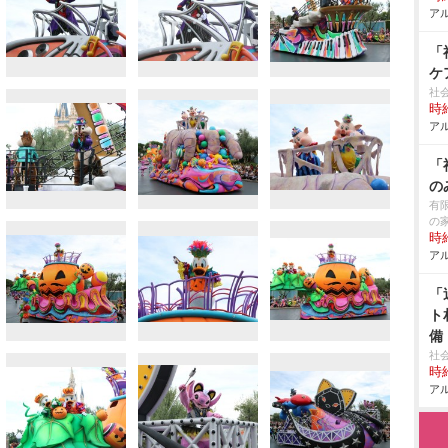
アル
「
ケ
社
時給
アル
「
の
有
の
時給
アル
「
ト
備
社
時給
アル