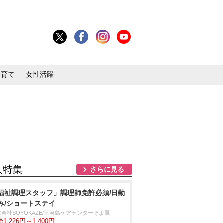
子育て
女性活躍
人特集
さらに見る
福祉調理スタッフ」調理師免許必須/日勤
み/ショートステイ
式会社SOYOKAZE/三河島ケアセンターそよ風
1,226円～1,400円