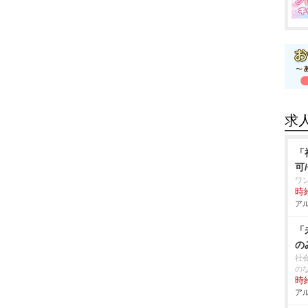
求
「
可
ワ
時給
アル
「
の
社
の
時給
アル