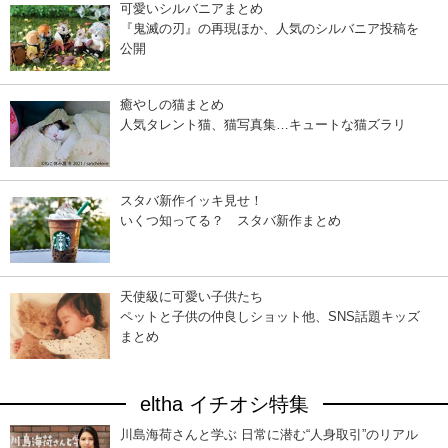
可愛いシルバニアまとめ
『鬼滅の刃』の再現ほか、人気のシルバニア投稿を
公開
癒やしの猫まとめ
人気タレント猫、猫写真集…キュートな猫ズラリ
スタバ新作イッキ見せ！
いくつ知ってる？ スタバ新作まとめ
天使級に可愛い子供たち
ペットと子供の仲良しショット他、SNS話題キッズ
まとめ
eltha イチオシ特集
川島海荷さんと学ぶ 日常に潜む“人身取引”のリアル