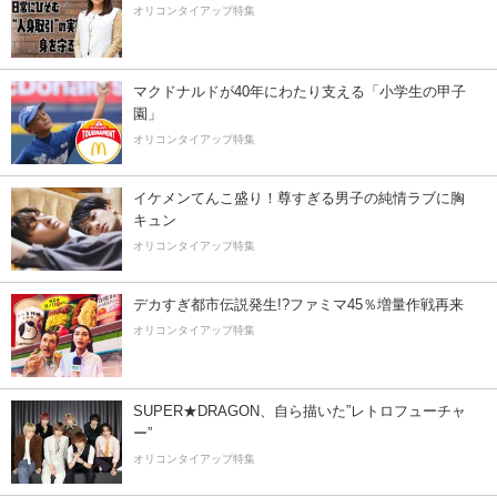
オリコンタイアップ特集
マクドナルドが40年にわたり支える「小学生の甲子
園」
オリコンタイアップ特集
イケメンてんこ盛り！尊すぎる男子の純情ラブに胸
キュン
オリコンタイアップ特集
デカすぎ都市伝説発生!?ファミマ45％増量作戦再来
オリコンタイアップ特集
SUPER★DRAGON、自ら描いた”レトロフューチャ
ー”
オリコンタイアップ特集