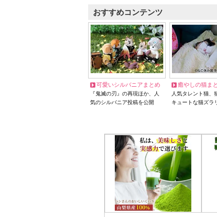
おすすめコンテンツ
可愛いシルバニアまとめ
癒やしの猫ま
『鬼滅の刃』の再現ほか、人
人気タレント猫、
気のシルバニア投稿を公開
キュートな猫ズラ