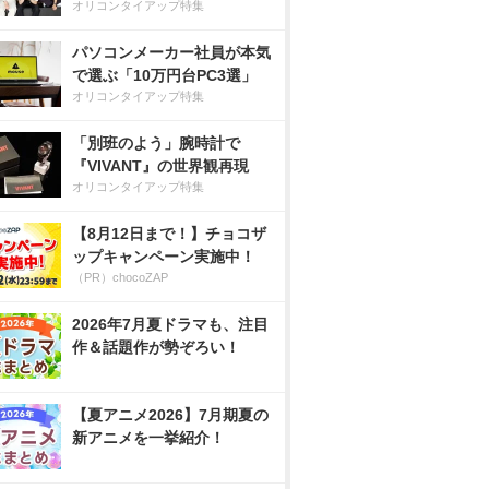
オリコンタイアップ特集
パソコンメーカー社員が本気
で選ぶ「10万円台PC3選」
オリコンタイアップ特集
「別班のよう」腕時計で
『VIVANT』の世界観再現
オリコンタイアップ特集
【8月12日まで！】チョコザ
ップキャンペーン実施中！
（PR）chocoZAP
2026年7月夏ドラマも、注目
作＆話題作が勢ぞろい！
【夏アニメ2026】7月期夏の
新アニメを一挙紹介！