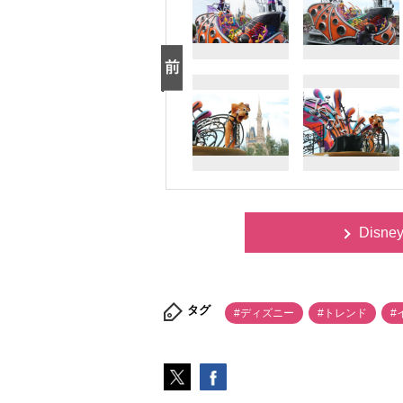
Disne
タグ
#ディズニー
#トレンド
#