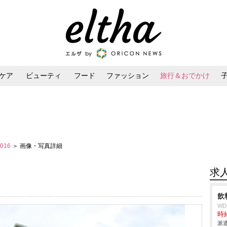
ケア
ビューティ
フード
ファッション
旅行＆おでかけ
ンケア
ダイエット・ボディケア
ヘアスタイル・ヘアアレンジ
2016
＞ 画像・写真詳細
求
飲
W
時給
派遣