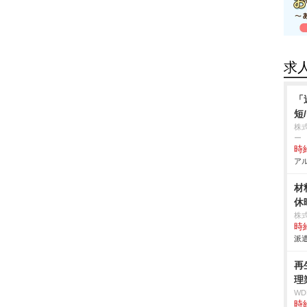
求
「
短
株
ー
時給
アル
材
休
株
時給
派遣
再
理
W
時給