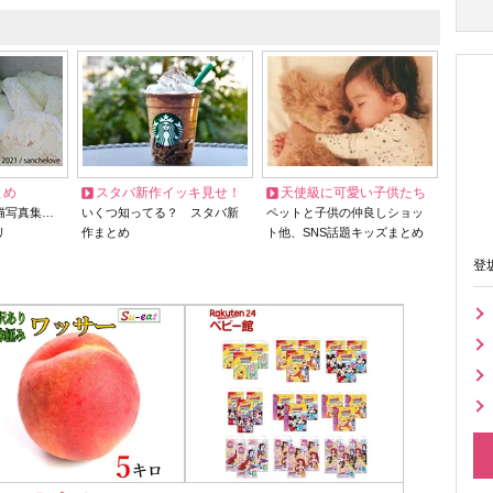
とめ
スタバ新作イッキ見せ！
天使級に可愛い子供たち
猫写真集…
いくつ知ってる？ スタバ新
ペットと子供の仲良しショッ
リ
作まとめ
ト他、SNS話題キッズまとめ
登