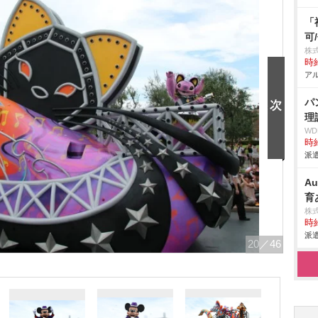
「
可
株
時給
アル
パ
理
W
時給
派遣
A
育
株
時給
派遣
20
／46