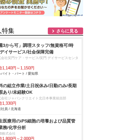
人特集
さらに見る
週3から可」調理スタッフ/無資格可/時
/デイサービス/社会保障完備
式会社笑門ケア・サービス/笑門 デイサービスセンタ
1,140円～1,150円
バイト・パート / 愛知県
料の組立作業/土日祝休み/日勤のみ/長期
暇あり/未経験OK
式会社ジャパンクリエイト北日本事業統括部
1,330円
社員 / 北海道
生医療用のiPS細胞の培養および品質管
業務/化学分析
DB株式会社
1,800円～2,000円