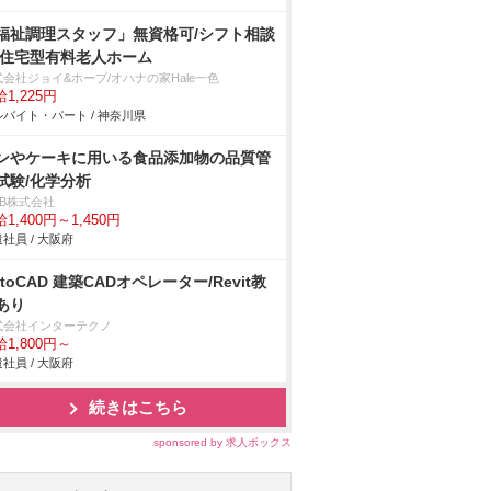
福祉調理スタッフ」無資格可/シフト相談
/住宅型有料老人ホーム
式会社ジョイ&ホープ/オハナの家Hale一色
1,225円
バイト・パート / 神奈川県
ンやケーキに用いる食品添加物の品質管
試験/化学分析
DB株式会社
1,400円～1,450円
社員 / 大阪府
utoCAD 建築CADオペレーター/Revit教
あり
式会社インターテクノ
1,800円～
社員 / 大阪府
続きはこちら
sponsored by 求人ボックス