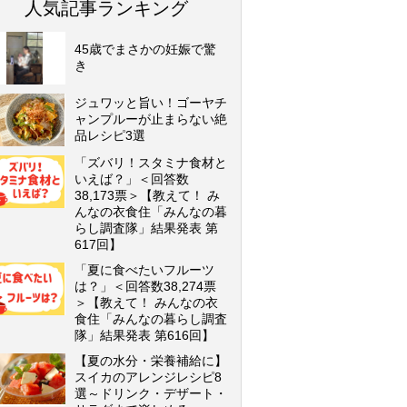
人気記事ランキング
45歳でまさかの妊娠で驚
き
ジュワッと旨い！ゴーヤチ
ャンプルーが止まらない絶
品レシピ3選
「ズバリ！スタミナ食材と
いえば？」＜回答数
38,173票＞【教えて！ み
んなの衣食住「みんなの暮
らし調査隊」結果発表 第
617回】
「夏に食べたいフルーツ
は？」＜回答数38,274票
＞【教えて！ みんなの衣
食住「みんなの暮らし調査
隊」結果発表 第616回】
【夏の水分・栄養補給に】
スイカのアレンジレシピ8
選～ドリンク・デザート・