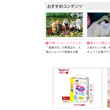
おすすめコンテンツ
可愛いシルバニアまとめ
癒やしの猫ま
『鬼滅の刃』の再現ほか、人
人気タレント猫、
気のシルバニア投稿を公開
キュートな猫ズラ