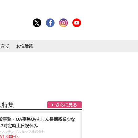
子育て
女性活躍
人特集
さらに見る
般事務・OA事務/あんしん長期残業少な
17時定時土日祝休み
ーソルテンプスタッフ株式会社
1,330円～