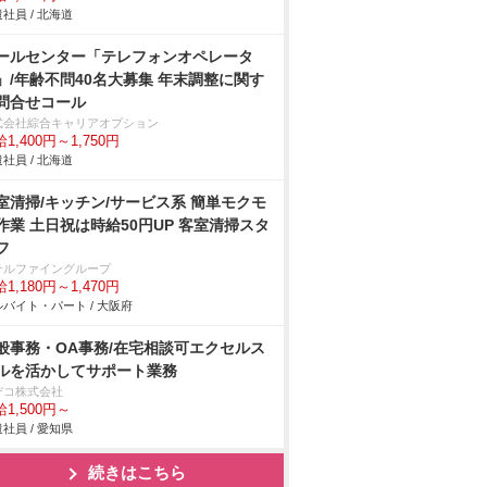
社員 / 北海道
ールセンター「テレフォンオペレータ
」/年齢不問40名大募集 年末調整に関す
問合せコール
式会社綜合キャリアオプション
1,400円～1,750円
社員 / 北海道
室清掃/キッチン/サービス系 簡単モクモ
作業 土日祝は時給50円UP 客室清掃スタ
フ
テルファイングループ
1,180円～1,470円
バイト・パート / 大阪府
般事務・OA事務/在宅相談可エクセルス
ルを活かしてサポート業務
デコ株式会社
1,500円～
社員 / 愛知県
続きはこちら