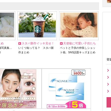
とめ
スタバ新作イッキ見せ！
天使級に可愛い子供たち
猫写真集…
いくつ知ってる？ スタバ新
ペットと子供の仲良しショッ
リ
作まとめ
ト他、SNS話題キッズまとめ
登