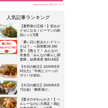
sponsored by 求人ボックス
人気記事ランキング
【夏野菜の王様！】苦みが
クセになる！ピーマンの絶
品レシピ8選
「暑い日に飲みたいドリン
クは？」＜回答数38,386
票＞【教えて！ みんなの
衣食住「みんなの暮らし調
査隊」結果発表 第614回】
【今日の献立】2026年8月
8日(土)「牛肉とコーンの
ガリバタ炒め」
【今日の献立】2026年8月
7日(金)「鯛茶漬け」
【驚きのやわらかさ！】ヘ
ルシーなのに大満足！鶏む