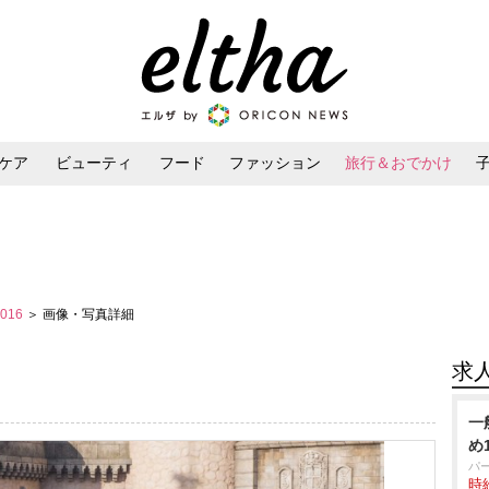
ケア
ビューティ
フード
ファッション
旅行＆おでかけ
ンケア
ダイエット・ボディケア
ヘアスタイル・ヘアアレンジ
2016
＞ 画像・写真詳細
求
一
め
パ
時給