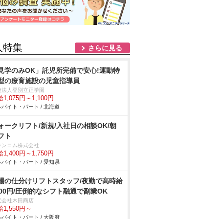
人特集
さらに見る
見学のみOK」託児所完備で安心!運動特
型の療育施設の児童指導員
校法人登別立正学園
1,075円～1,100円
バイト・パート / 北海道
ォークリフト/新規/入社日の相談OK/朝
フト
ランコム株式会社
1,400円～1,750円
バイト・パート / 愛知県
場の仕分けリフトスタッフ/夜勤で高時給
500円/圧倒的なシフト融通で副業OK
式会社木田商店
1,550円～
バイト・パート / 大阪府