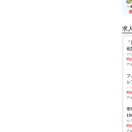
求
「
化
学
時給
アル
フ
シ
ト
時給
アル
市
1
株
時給
アル