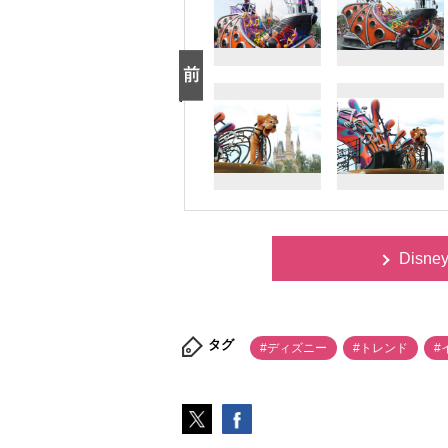
Disne
タグ
#ディズニー
#トレンド
#