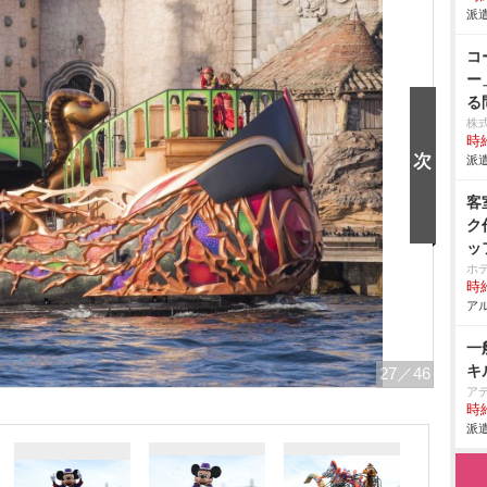
派遣
コ
ー
る
株
時給
派遣
客
ク
ッ
ホ
時給
アル
一
キ
27
／46
ア
時給
派遣