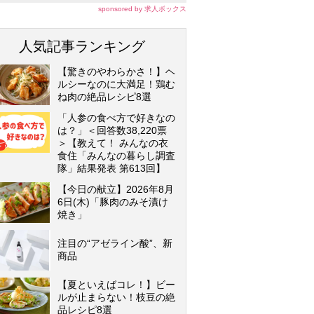
sponsored by 求人ボックス
人気記事ランキング
【驚きのやわらかさ！】ヘ
ルシーなのに大満足！鶏む
ね肉の絶品レシピ8選
「人参の食べ方で好きなの
は？」＜回答数38,220票
＞【教えて！ みんなの衣
食住「みんなの暮らし調査
隊」結果発表 第613回】
【今日の献立】2026年8月
6日(木)「豚肉のみそ漬け
焼き」
注目の“アゼライン酸”、新
商品
【夏といえばコレ！】ビー
ルが止まらない！枝豆の絶
品レシピ8選