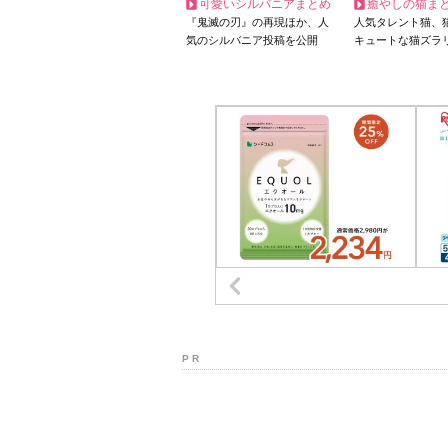
可愛いシルバニアまとめ
癒やしの猫ま
『鬼滅の刃』の再現ほか、人
人気タレント猫、
気のシルバニア投稿を公開
キュートな猫ズラ
P R