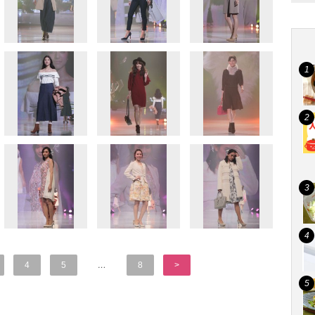
4
5
…
8
>