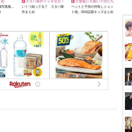
とめ
スタバ新作イッキ見せ！
天使級に可愛い子供たち
猫写真集…
いくつ知ってる？ スタバ新
ペットと子供の仲良しショッ
リ
作まとめ
ト他、SNS話題キッズまとめ