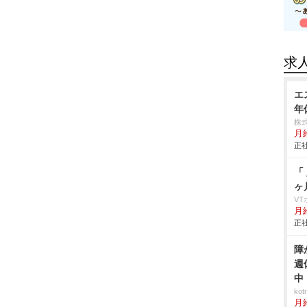
求
エ
年
株
月
正社
「
ヶ
V
月給
正社
障
週
中
ko
月