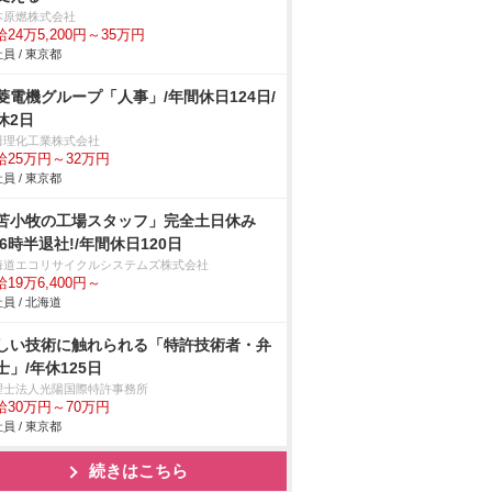
本原燃株式会社
24万5,200円～35万円
員 / 東京都
菱電機グループ「人事」/年間休日124日/
休2日
田理化工業株式会社
給25万円～32万円
員 / 東京都
苫小牧の工場スタッフ」完全土日休み
16時半退社!/年間休日120日
海道エコリサイクルシステムズ株式会社
19万6,400円～
員 / 北海道
しい技術に触れられる「特許技術者・弁
士」/年休125日
理士法人光陽国際特許事務所
給30万円～70万円
員 / 東京都
続きはこちら