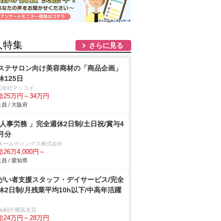
人特集
さらに見る
ステサロン向け美容商材の「商品企画」
休125日
式会社マッコイ
給25万円～34万円
員 / 大阪府
 人事労務 」完全週休2日制/土日祝/賞与4
月分
Tホールディングス株式会社
26万4,000円～
員 / 愛知県
がい者支援スタッフ・デイサービス/完全
休2日制/月残業平均10h以下/中高年活躍
trio紹介横浜支店
給24万円～28万円