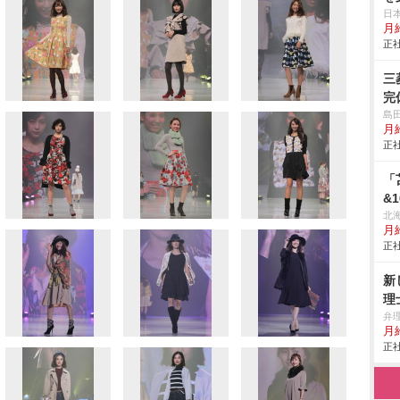
日
月給
正社
三
完
島
月
正社
「
&
北
月給
正社
新
理
弁
月
正社