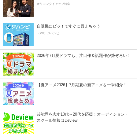
オリコンタイアップ特集
自販機にピッ！ですぐに買えちゃう
（PR）ジハンピ
2026年7月夏ドラマも、注目作＆話題作が勢ぞろい！
【夏アニメ2026】7月期夏の新アニメを一挙紹介！
芸能界を志す10代～20代を応援！オーディション・
スクール情報はDeview