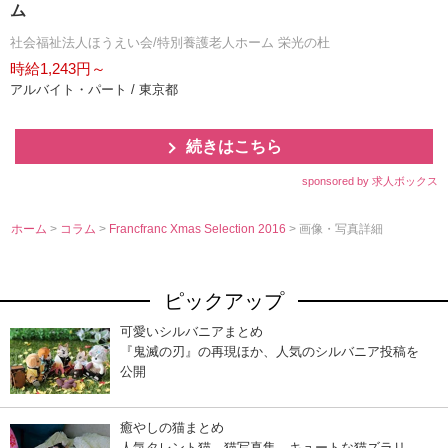
ム
社会福祉法人ほうえい会/特別養護老人ホーム 栄光の杜
時給1,243円～
アルバイト・パート / 東京都
続きはこちら
sponsored by 求人ボックス
ホーム
>
コラム
>
Francfranc Xmas Selection 2016
> 画像・写真詳細
ピックアップ
可愛いシルバニアまとめ
『鬼滅の刃』の再現ほか、人気のシルバニア投稿を
公開
癒やしの猫まとめ
人気タレント猫、猫写真集…キュートな猫ズラリ