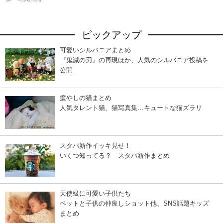
ピックアップ
可愛いシルバニアまとめ
『鬼滅の刃』の再現ほか、人気のシルバニア投稿を
公開
癒やしの猫まとめ
人気タレント猫、猫写真集…キュートな猫ズラリ
スタバ新作イッキ見せ！
いくつ知ってる？ スタバ新作まとめ
天使級に可愛い子供たち
ペットと子供の仲良しショット他、SNS話題キッズ
まとめ