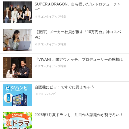
SUPER★DRAGON、自ら描いた”レトロフューチャ
ー”
オリコンタイアップ特集
【驚愕】メーカー社員が推す「10万円台」神コスパ
PC
オリコンタイアップ特集
『VIVANT』限定ウオッチ、プロデューサーの感想は
オリコンタイアップ特集
自販機にピッ！ですぐに買えちゃう
（PR）ジハンピ
2026年7月夏ドラマも、注目作＆話題作が勢ぞろい！