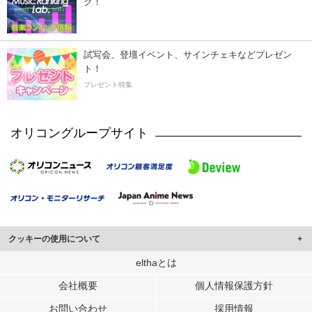
ク！
試写会、登壇イベント、サインチェキなどプレゼン
ト！
プレゼント特集
オリコングループサイト
クッキーの使用について
このサイトでは Cookie を使用して、ユーザーに合わせたコンテンツや広告の
elthaとは
表示、ソーシャル メディア機能の提供、広告の表示回数やクリック数の測定を
会社概要
個人情報保護方針
行っています。
また、ユーザーによるサイトの利用状況についても情報を収集し、ソーシャル
お問い合わせ
採用情報
メディアや広告配信、データ解析の各パートナーに提供しています。