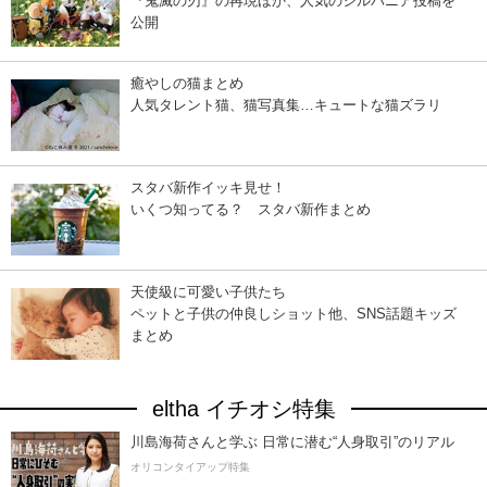
『鬼滅の刃』の再現ほか、人気のシルバニア投稿を
公開
癒やしの猫まとめ
人気タレント猫、猫写真集…キュートな猫ズラリ
スタバ新作イッキ見せ！
いくつ知ってる？ スタバ新作まとめ
天使級に可愛い子供たち
ペットと子供の仲良しショット他、SNS話題キッズ
まとめ
eltha イチオシ特集
川島海荷さんと学ぶ 日常に潜む“人身取引”のリアル
オリコンタイアップ特集