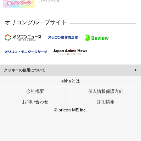
プレゼント特集
オリコングループサイト
クッキーの使用について
このサイトでは Cookie を使用して、ユーザーに合わせたコンテンツや広告の
elthaとは
表示、ソーシャル メディア機能の提供、広告の表示回数やクリック数の測定を
会社概要
個人情報保護方針
行っています。
また、ユーザーによるサイトの利用状況についても情報を収集し、ソーシャル
お問い合わせ
採用情報
メディアや広告配信、データ解析の各パートナーに提供しています。
各パートナーは、この情報とユーザーが各パートナーに提供した他の情報や、
© oricon ME inc.
ユーザーが各パートナーのサービスを使用したときに収集した他の情報を組み
合わせて使用することがあります。