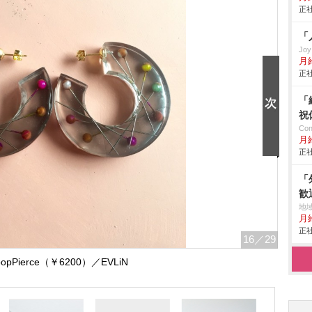
正社
「
Jo
月
正社
「
祝
Co
月
正社
「
歓
地
月給
正社
16
／29
oopPierce（￥6200）／EVLiN