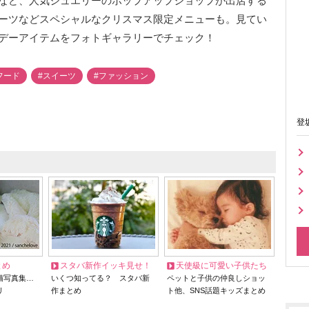
など、人気ジュエリーのポップアップショップが出店する
ーツなどスペシャルなクリスマス限定メニューも。見てい
デーアイテムをフォトギャラリーでチェック！
フード
#スイーツ
#ファッション
登
とめ
スタバ新作イッキ見せ！
天使級に可愛い子供たち
猫写真集…
いくつ知ってる？ スタバ新
ペットと子供の仲良しショッ
リ
作まとめ
ト他、SNS話題キッズまとめ