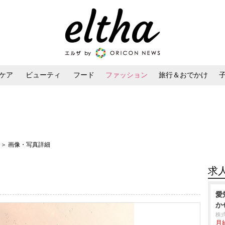
ケア
ビューティ
フード
ファッション
旅行＆おでかけ
ンケア
ダイエット・ボディケア
ヘアスタイル・ヘアアレンジ
6
＞ 画像・写真詳細
求
愛
か
株
月