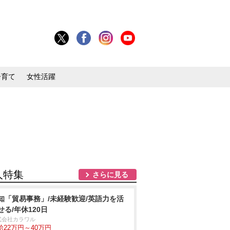
子育て
女性活躍
人特集
さらに見る
知「貿易事務」/未経験歓迎/英語力を活
せる/年休120日
式会社カラワル
給22万円～40万円