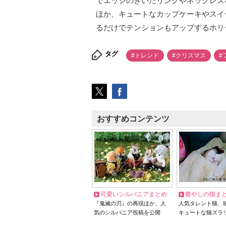
でエッジのきいたリングやネックレス
ほか、キュートなカップケーキやスイ
るだけでテンションもアップするホリ
タグ
#トレンド
#クリスマス
#
おすすめコンテンツ
可愛いシルバニアまとめ
癒やしの猫ま
『鬼滅の刃』の再現ほか、人
人気タレント猫、
気のシルバニア投稿を公開
キュートな猫ズラ