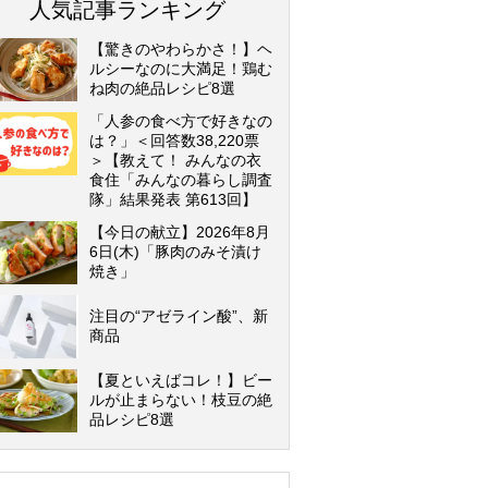
人気記事ランキング
【驚きのやわらかさ！】ヘ
ルシーなのに大満足！鶏む
ね肉の絶品レシピ8選
「人参の食べ方で好きなの
は？」＜回答数38,220票
＞【教えて！ みんなの衣
食住「みんなの暮らし調査
隊」結果発表 第613回】
【今日の献立】2026年8月
6日(木)「豚肉のみそ漬け
焼き」
注目の“アゼライン酸”、新
商品
【夏といえばコレ！】ビー
ルが止まらない！枝豆の絶
品レシピ8選