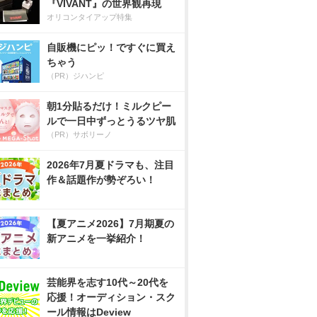
『VIVANT』の世界観再現
オリコンタイアップ特集
自販機にピッ！ですぐに買え
ちゃう
（PR）ジハンピ
朝1分貼るだけ！ミルクピー
ルで一日中ずっとうるツヤ肌
（PR）サボリーノ
2026年7月夏ドラマも、注目
作＆話題作が勢ぞろい！
【夏アニメ2026】7月期夏の
新アニメを一挙紹介！
芸能界を志す10代～20代を
応援！オーディション・スク
ール情報はDeview