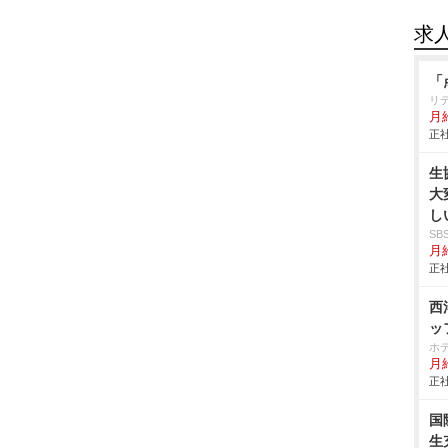
求
「
リ
月
正社
生
大
し
S
月給
正社
西
ッ
ホ
月給
正社
国
生