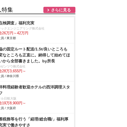
人特集
さらに見る
点検調査」福利充実
テックエンジニアリング株式会社
給26万円～42万円
員 / 東京都
協の固定ルート配送/1.5t/良いところも
変なところも正直に。納得して始めてほ
いから全部書きました。by所長
BSゼンツウ株式会社
28万3,655円～
員 / 神奈川県
洋料理経験者歓迎ホテルの西洋調理スタ
フ
テル日航大阪
19万8,900円～
員 / 大阪府
際税務等を行う「経理/総合職/」福利厚
充実で働きやすさ