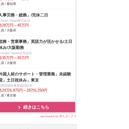
員 / 愛知県
人事労務・総務」/完休二日
y Reap Japan株式会社
給28万円～45万円
員 / 大阪府
総務・営業事務」英語力が活かせる/土日
休み/大阪勤務
nvergint Japan合同会社
給35万円～45万円
員 / 大阪府
外国人材のサポート・管理業務」未経験
迎」土日祝休み」東京
域環境福祉事業協同組合
24万6,875円～29万6,250円
員 / 東京都
続きはこちら
sponsored by 求人ボックス