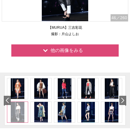
46
／260
【MURUA】三吉彩花
撮影：片山よしお
他の画像をみる