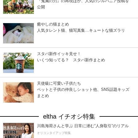
『鬼滅の刃』の再現ほか、人気のシルバニア投稿を
公開
癒やしの猫まとめ
人気タレント猫、猫写真集…キュートな猫ズラリ
スタバ新作イッキ見せ！
いくつ知ってる？ スタバ新作まとめ
天使級に可愛い子供たち
ペットと子供の仲良しショット他、SNS話題キッズ
まとめ
eltha イチオシ特集
川島海荷さんと学ぶ 日常に潜む“人身取引”のリアル
オリコンタイアップ特集