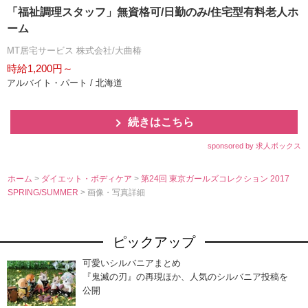
「福祉調理スタッフ」無資格可/日勤のみ/住宅型有料老人ホ
ーム
MT居宅サービス 株式会社/大曲椿
時給1,200円～
アルバイト・パート / 北海道
続きはこちら
sponsored by 求人ボックス
ホーム
>
ダイエット・ボディケア
>
第24回 東京ガールズコレクション 2017
SPRING/SUMMER
> 画像・写真詳細
ピックアップ
可愛いシルバニアまとめ
『鬼滅の刃』の再現ほか、人気のシルバニア投稿を
公開