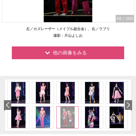
68
／260
左／カズレーザー（メイプル超合金）、右／ラブリ
撮影：片山よしお
他の画像をみる