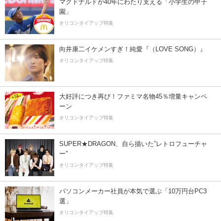
マクドナルドが40年にわたり支える「小学生の甲子
園」
オリコンタイアップ特集
向井康二イケメンすぎ！純愛『（LOVE SONG）』
オリコンタイアップ特集
大好評につき再び！ファミマ名物45％増量キャンペ
ーン
オリコンタイアップ特集
SUPER★DRAGON、自ら描いた”レトロフューチャ
ー”
オリコンタイアップ特集
パソコンメーカー社員が本気で選ぶ「10万円台PC3
選」
オリコンタイアップ特集