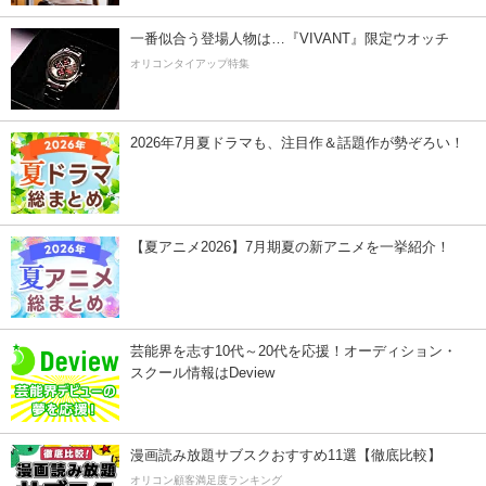
一番似合う登場人物は…『VIVANT』限定ウオッチ
オリコンタイアップ特集
2026年7月夏ドラマも、注目作＆話題作が勢ぞろい！
【夏アニメ2026】7月期夏の新アニメを一挙紹介！
芸能界を志す10代～20代を応援！オーディション・
スクール情報はDeview
漫画読み放題サブスクおすすめ11選【徹底比較】
オリコン顧客満足度ランキング