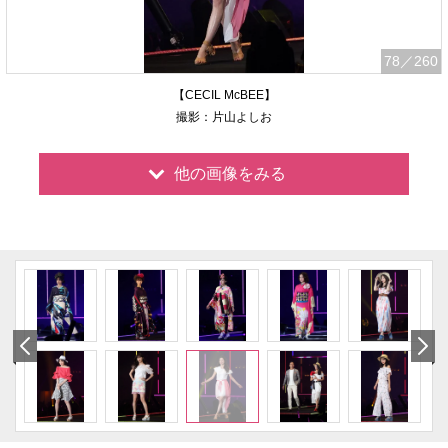
78
／260
【CECIL McBEE】
撮影：片山よしお
他の画像をみる