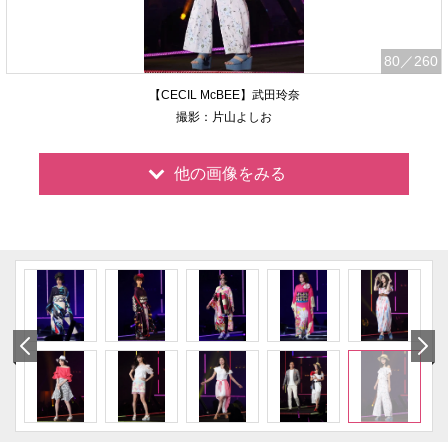
80
／260
【CECIL McBEE】武田玲奈
撮影：片山よしお
他の画像をみる