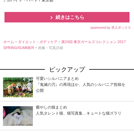
アルバイト・パート / 東京都
続きはこちら
sponsored by 求人ボックス
ホーム
>
ダイエット・ボディケア
>
第24回 東京ガールズコレクション 2017
SPRING/SUMMER
> 画像・写真詳細
ピックアップ
可愛いシルバニアまとめ
『鬼滅の刃』の再現ほか、人気のシルバニア投稿を
公開
癒やしの猫まとめ
人気タレント猫、猫写真集…キュートな猫ズラリ