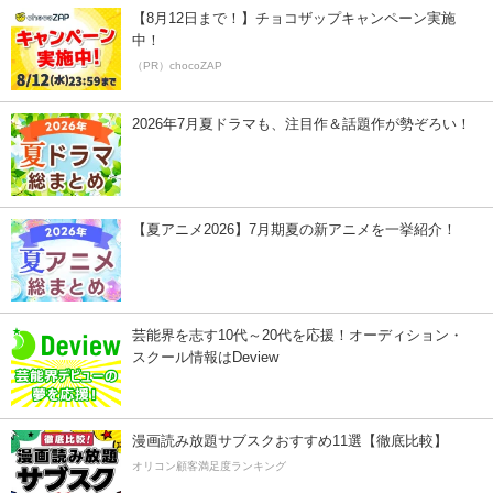
【8月12日まで！】チョコザップキャンペーン実施
中！
（PR）chocoZAP
2026年7月夏ドラマも、注目作＆話題作が勢ぞろい！
【夏アニメ2026】7月期夏の新アニメを一挙紹介！
芸能界を志す10代～20代を応援！オーディション・
スクール情報はDeview
漫画読み放題サブスクおすすめ11選【徹底比較】
オリコン顧客満足度ランキング