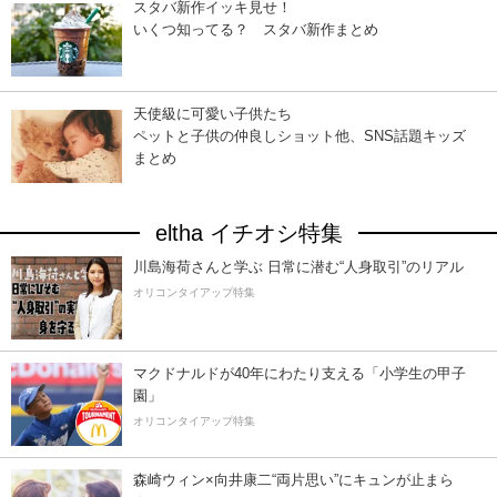
スタバ新作イッキ見せ！
いくつ知ってる？ スタバ新作まとめ
天使級に可愛い子供たち
ペットと子供の仲良しショット他、SNS話題キッズ
まとめ
eltha イチオシ特集
川島海荷さんと学ぶ 日常に潜む“人身取引”のリアル
オリコンタイアップ特集
マクドナルドが40年にわたり支える「小学生の甲子
園」
オリコンタイアップ特集
森崎ウィン×向井康二“両片思い”にキュンが止まら