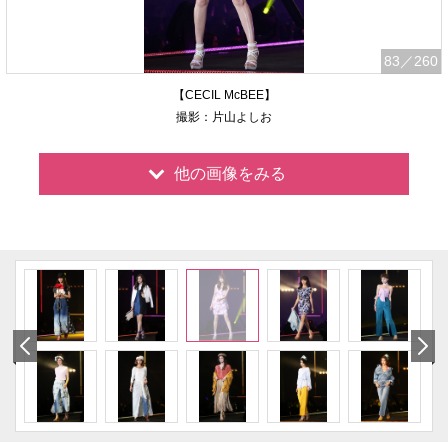
83
／260
【CECIL McBEE】
撮影：片山よしお
他の画像をみる