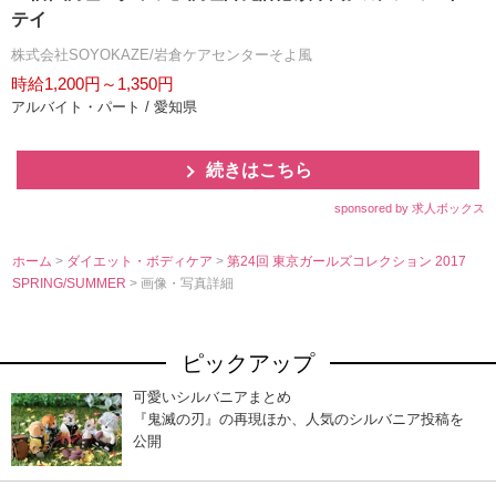
テイ
株式会社SOYOKAZE/岩倉ケアセンターそよ風
時給1,200円～1,350円
アルバイト・パート / 愛知県
続きはこちら
sponsored by 求人ボックス
ホーム
>
ダイエット・ボディケア
>
第24回 東京ガールズコレクション 2017
SPRING/SUMMER
> 画像・写真詳細
ピックアップ
可愛いシルバニアまとめ
『鬼滅の刃』の再現ほか、人気のシルバニア投稿を
公開