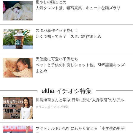
癒やしの猫まとめ
人気タレント猫、猫写真集…キュートな猫ズラリ
スタバ新作イッキ見せ！
いくつ知ってる？ スタバ新作まとめ
天使級に可愛い子供たち
ペットと子供の仲良しショット他、SNS話題キッズ
まとめ
eltha イチオシ特集
川島海荷さんと学ぶ 日常に潜む“人身取引”のリアル
オリコンタイアップ特集
マクドナルドが40年にわたり支える「小学生の甲子