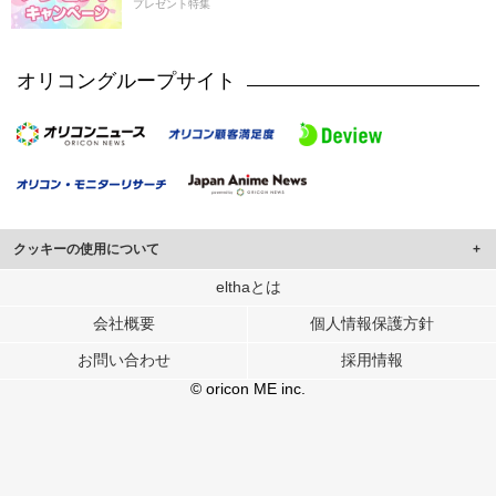
プレゼント特集
オリコングループサイト
クッキーの使用について
このサイトでは Cookie を使用して、ユーザーに合わせたコンテンツや広告の
elthaとは
表示、ソーシャル メディア機能の提供、広告の表示回数やクリック数の測定を
会社概要
個人情報保護方針
行っています。
また、ユーザーによるサイトの利用状況についても情報を収集し、ソーシャル
お問い合わせ
採用情報
メディアや広告配信、データ解析の各パートナーに提供しています。
各パートナーは、この情報とユーザーが各パートナーに提供した他の情報や、
© oricon ME inc.
ユーザーが各パートナーのサービスを使用したときに収集した他の情報を組み
合わせて使用することがあります。