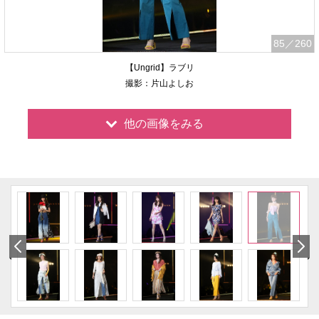
85
／260
【Ungrid】ラブリ
撮影：片山よしお
他の画像をみる