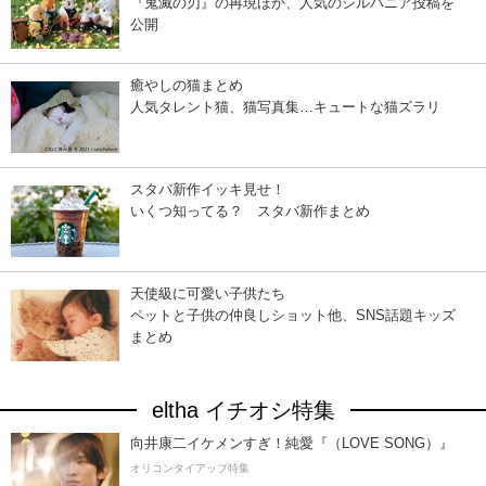
『鬼滅の刃』の再現ほか、人気のシルバニア投稿を
公開
癒やしの猫まとめ
人気タレント猫、猫写真集…キュートな猫ズラリ
スタバ新作イッキ見せ！
いくつ知ってる？ スタバ新作まとめ
天使級に可愛い子供たち
ペットと子供の仲良しショット他、SNS話題キッズ
まとめ
eltha イチオシ特集
向井康二イケメンすぎ！純愛『（LOVE SONG）』
オリコンタイアップ特集