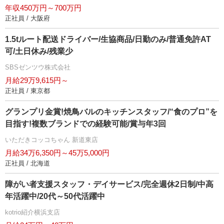
年収450万円～700万円
正社員 / 大阪府
1.5tルート配送ドライバー/生協商品/日勤のみ/普通免許AT
可/土日休み/残業少
SBSゼンツウ株式会社
月給29万9,615円～
正社員 / 東京都
グランプリ金賞!焼鳥バルのキッチンスタッフ/“食のプロ”を
目指す!複数ブランドでの経験可能/賞与年3回
いただきコッコちゃん 新道東店
月給34万6,350円～45万5,000円
正社員 / 北海道
障がい者支援スタッフ・デイサービス/完全週休2日制/中高
年活躍中/20代～50代活躍中
kotrio紹介横浜支店