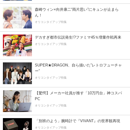
森崎ウィン×向井康二“両片思い”にキュンが止まら
ん！
オリコンタイアップ特集
デカすぎ都市伝説発生!?ファミマ45％増量作戦再来
オリコンタイアップ特集
SUPER★DRAGON、自ら描いた”レトロフューチャ
ー”
オリコンタイアップ特集
【驚愕】メーカー社員が推す「10万円台」神コスパ
PC
オリコンタイアップ特集
「別班のよう」腕時計で『VIVANT』の世界観再現
オリコンタイアップ特集