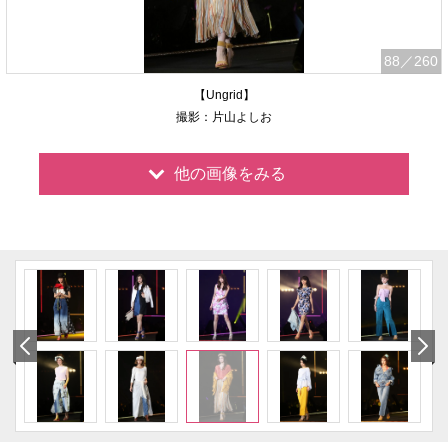
88
／260
【Ungrid】
撮影：片山よしお
他の画像をみる