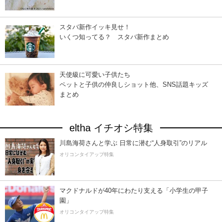
スタバ新作イッキ見せ！
いくつ知ってる？ スタバ新作まとめ
天使級に可愛い子供たち
ペットと子供の仲良しショット他、SNS話題キッズ
まとめ
eltha イチオシ特集
川島海荷さんと学ぶ 日常に潜む“人身取引”のリアル
オリコンタイアップ特集
マクドナルドが40年にわたり支える「小学生の甲子
園」
オリコンタイアップ特集