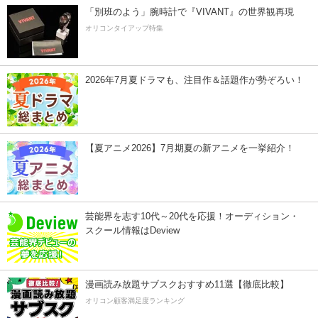
「別班のよう」腕時計で『VIVANT』の世界観再現
オリコンタイアップ特集
2026年7月夏ドラマも、注目作＆話題作が勢ぞろい！
【夏アニメ2026】7月期夏の新アニメを一挙紹介！
芸能界を志す10代～20代を応援！オーディション・
スクール情報はDeview
漫画読み放題サブスクおすすめ11選【徹底比較】
オリコン顧客満足度ランキング