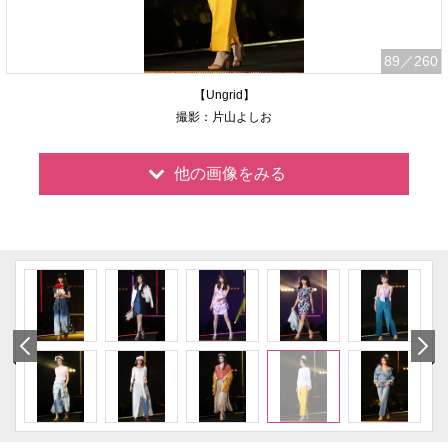
89
／260
【Ungrid】
撮影：片山よしお
他の画像をみる