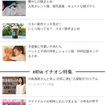
癒やしの猫まとめ
人気タレント猫、猫写真集…キュートな猫ズラリ
スタバ新作イッキ見せ！
いくつ知ってる？ スタバ新作まとめ
天使級に可愛い子供たち
ペットと子供の仲良しショット他、SNS話題キッズ
まとめ
eltha イチオシ特集
川島海荷さんと学ぶ 日常に潜む“人身取引”のリアル
オリコンタイアップ特集
マクドナルドが40年にわたり支える「小学生の甲子