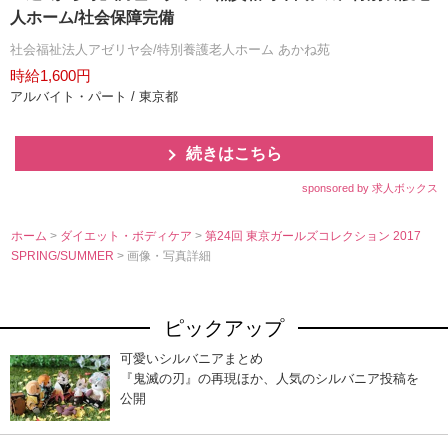
人ホーム/社会保障完備
社会福祉法人アゼリヤ会/特別養護老人ホーム あかね苑
時給1,600円
アルバイト・パート / 東京都
続きはこちら
sponsored by 求人ボックス
ホーム
>
ダイエット・ボディケア
>
第24回 東京ガールズコレクション 2017
SPRING/SUMMER
> 画像・写真詳細
ピックアップ
可愛いシルバニアまとめ
『鬼滅の刃』の再現ほか、人気のシルバニア投稿を
公開