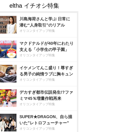
川島海荷さんと学ぶ 日常に
潜む“人身取引”のリアル
オリコンタイアップ特集
マクドナルドが40年にわたり
支える「小学生の甲子園」
オリコンタイアップ特集
イケメンてんこ盛り！尊すぎ
る男子の純情ラブに胸キュン
オリコンタイアップ特集
デカすぎ都市伝説発生!?ファ
ミマ45％増量作戦再来
オリコンタイアップ特集
SUPER★DRAGON、自ら描
いた”レトロフューチャー”
オリコンタイアップ特集