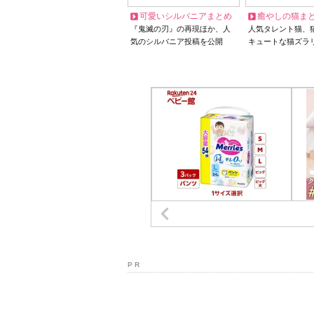
可愛いシルバニアまとめ
癒やしの猫ま
『鬼滅の刃』の再現ほか、人
人気タレント猫、
気のシルバニア投稿を公開
キュートな猫ズラ
P R