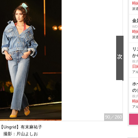
時給
派遣
金
W
時給
派遣
リ
か
株
日給
アル
ホ
の
株
時給
アル
90
／260
【Ungrid】有末麻祐子
撮影：片山よしお