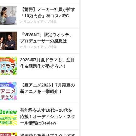
【驚愕】メーカー社員が推す
「10万円台」神コスパPC
オリコンタイアップ特集
『VIVANT』限定ウオッチ、
プロデューサーの感想は
オリコンタイアップ特集
2026年7月夏ドラマも、注目
作＆話題作が勢ぞろい！
【夏アニメ2026】7月期夏の
新アニメを一挙紹介！
芸能界を志す10代～20代を
応援！オーディション・スク
ール情報はDeview
漫画読み放題サブスクおすす