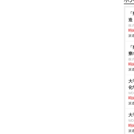
「
造
株
時給
派遣
「
寮
株
時給
派遣
大
化
W
時給
派遣
大
W
時給
派遣