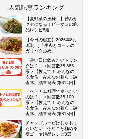
人気記事ランキング
【夏野菜の王様！】苦みが
クセになる！ピーマンの絶
品レシピ8選
【今日の献立】2026年8月
8日(土)「牛肉とコーンの
ガリバタ炒め」
「暑い日に飲みたいドリン
クは？」＜回答数38,386
票＞【教えて！ みんなの
衣食住「みんなの暮らし調
査隊」結果発表 第614回】
「ベトナム料理で食べたい
のは？」＜回答数38,109
票＞【教えて！ みんなの
衣食住「みんなの暮らし調
査隊」結果発表 第615回】
チャンプルーだけじゃもっ
たいない！今年こそ極める
夏ゴーヤ絶品レシピ3選