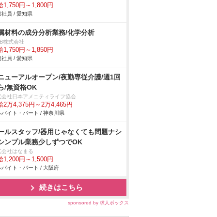
1,750円～1,800円
社員 / 愛知県
属材料の成分分析業務/化学分析
DB株式会社
1,750円～1,850円
社員 / 愛知県
ニューアルオープン/夜勤専従介護/週1回
ら/無資格OK
式会社日本アメニティライフ協会
2万4,375円～2万4,465円
バイト・パート / 神奈川県
ールスタッフ/器用じゃなくても問題ナシ
シンプル業務少しずつでOK
式会社はなまる
1,200円～1,500円
バイト・パート / 大阪府
続きはこちら
sponsored by 求人ボックス