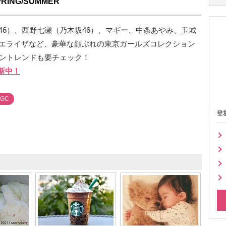
ING/SUMMER
46）、西野七瀬（乃木坂46）、マギー、中条あやみ、玉城
エライザなど、豪華な顔ぶれの東京ガールズコレクション
ッショントレンドも要チェック！
新中！
TGC
登