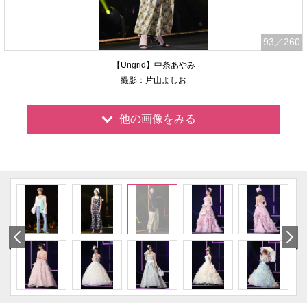
93
／260
【Ungrid】中条あやみ
撮影：片山よしお
他の画像をみる