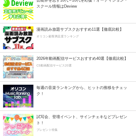
芸能界を志す10代～20代を応援！オーディション・
スクール情報はDeview
漫画読み放題サブスクおすすめ11選【徹底比較】
オリコン顧客満足度ランキング
2026年動画配信サービスおすすめ40選【徹底比較】
CS動画配信サービス20選
毎週の音楽ランキングから、ヒットの推移をチェッ
ク！
試写会、登壇イベント、サインチェキなどプレゼン
ト！
プレゼント特集