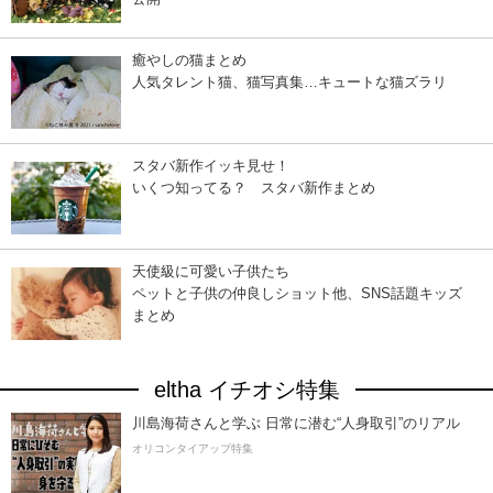
癒やしの猫まとめ
人気タレント猫、猫写真集…キュートな猫ズラリ
スタバ新作イッキ見せ！
いくつ知ってる？ スタバ新作まとめ
天使級に可愛い子供たち
ペットと子供の仲良しショット他、SNS話題キッズ
まとめ
eltha イチオシ特集
川島海荷さんと学ぶ 日常に潜む“人身取引”のリアル
オリコンタイアップ特集