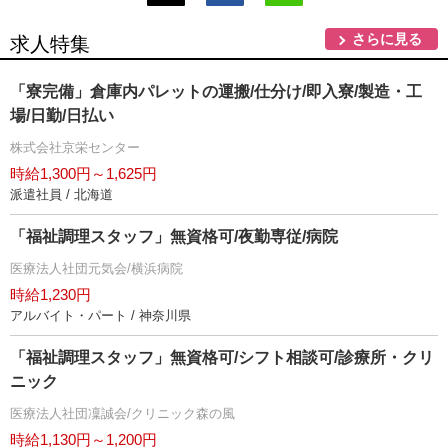
さらに見る
求人特集
「寮完備」倉庫内パレットの運搬/仕分け/即入寮/製造・工
場/日勤/日払い
株式会社京栄センター
時給1,300円～1,625円
派遣社員 / 北海道
「福祉調理スタッフ」無資格可/夜勤専従/病院
医療法人社団元気会/横浜病院
時給1,230円
アルバイト・パート / 神奈川県
「福祉調理スタッフ」無資格可/シフト相談可/診療所・クリ
ニック
医療法人社団凜誠会/クリニック森の風
時給1,130円～1,200円