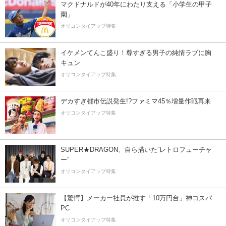
マクドナルドが40年にわたり支える「小学生の甲子
園」
オリコンタイアップ特集
イケメンてんこ盛り！尊すぎる男子の純情ラブに胸
キュン
オリコンタイアップ特集
デカすぎ都市伝説発生!?ファミマ45％増量作戦再来
オリコンタイアップ特集
SUPER★DRAGON、自ら描いた”レトロフューチャ
ー”
オリコンタイアップ特集
【驚愕】メーカー社員が推す「10万円台」神コスパ
PC
オリコンタイアップ特集