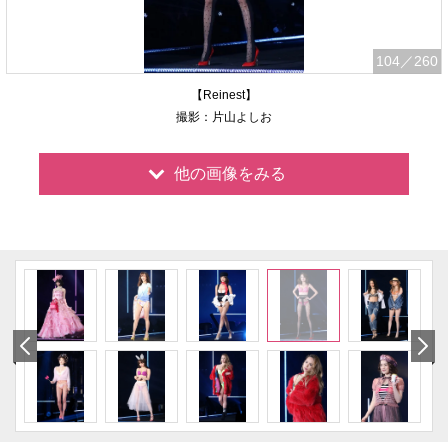
104
／260
【Reinest】
撮影：片山よしお
他の画像をみる