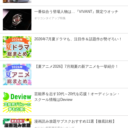
一番似合う登場人物は…『VIVANT』限定ウオッチ
オリコンタイアップ特集
2026年7月夏ドラマも、注目作＆話題作が勢ぞろい！
【夏アニメ2026】7月期夏の新アニメを一挙紹介！
芸能界を志す10代～20代を応援！オーディション・
スクール情報はDeview
漫画読み放題サブスクおすすめ11選【徹底比較】
オリコン顧客満足度ランキング