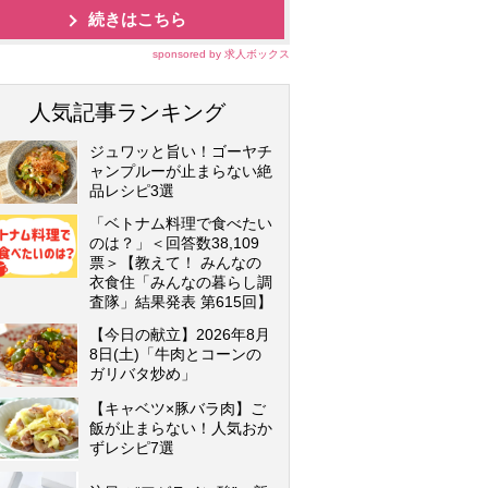
続きはこちら
sponsored by 求人ボックス
人気記事ランキング
ジュワッと旨い！ゴーヤチ
ャンプルーが止まらない絶
品レシピ3選
「ベトナム料理で食べたい
のは？」＜回答数38,109
票＞【教えて！ みんなの
衣食住「みんなの暮らし調
査隊」結果発表 第615回】
【今日の献立】2026年8月
8日(土)「牛肉とコーンの
ガリバタ炒め」
【キャベツ×豚バラ肉】ご
飯が止まらない！人気おか
ずレシピ7選