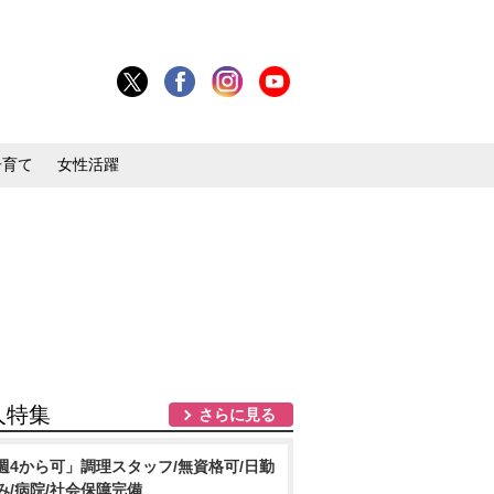
子育て
女性活躍
人特集
さらに見る
週4から可」調理スタッフ/無資格可/日勤
み/病院/社会保障完備