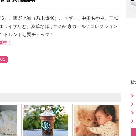
ING/SUMMER
46）、西野七瀬（乃木坂46）、マギー、中条あやみ、玉城
エライザなど、豪華な顔ぶれの東京ガールズコレクション
ッショントレンドも要チェック！
新中！
TGC
登