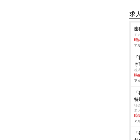
求
歯
モ
時給
アル
「
き
株
時給
アル
「
特
社
老
時給
アル
「
サ