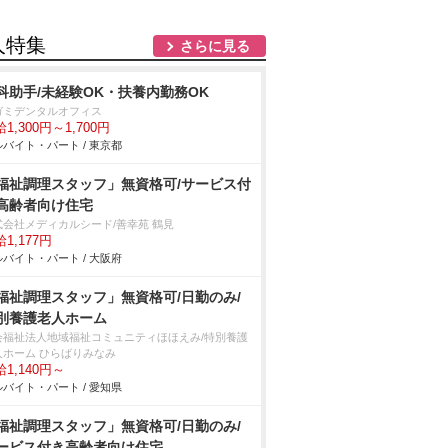
人特集
さらに見る
科助手/未経験OK・扶養内勤務OK
ガミデンタルオフィス
1,300円～1,700円
バイト・パート / 東京都
福祉調理スタッフ」無資格可/サービス付
高齢者向け住宅
式会社メディカルシード/善幸苑 鶴見
1,177円
バイト・パート / 大阪府
福祉調理スタッフ」無資格可/日勤のみ/
別養護老人ホーム
会福祉法人地域福祉コミュニティほほえみ/特別養護
人ホーム ひらばりみなみ
1,140円～
バイト・パート / 愛知県
福祉調理スタッフ」無資格可/日勤のみ/
ービス付き高齢者向け住宅