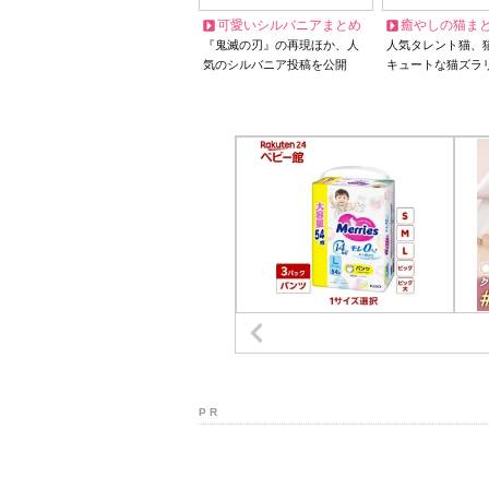
可愛いシルバニアまとめ
癒やしの猫ま
『鬼滅の刃』の再現ほか、人
人気タレント猫、
気のシルバニア投稿を公開
キュートな猫ズラ
P R