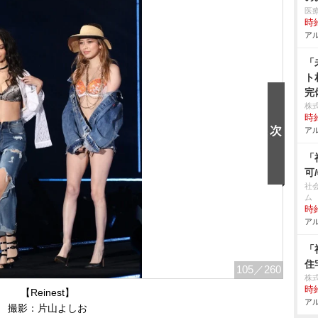
医
時給
アル
「
ト
完
株式
時給
アル
「
可
社
ム
時給
アル
「
住
105
／260
株
時給
【Reinest】
アル
撮影：片山よしお