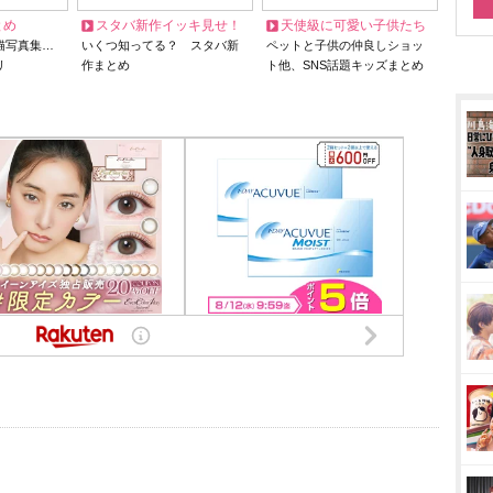
とめ
スタバ新作イッキ見せ！
天使級に可愛い子供たち
猫写真集…
いくつ知ってる？ スタバ新
ペットと子供の仲良しショッ
リ
作まとめ
ト他、SNS話題キッズまとめ