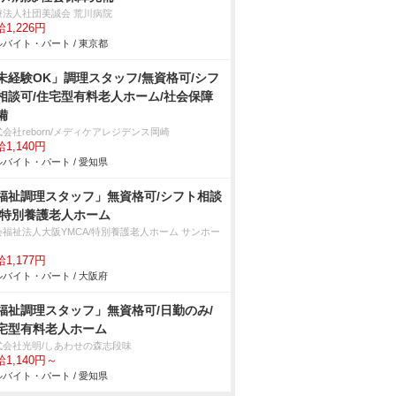
療法人社団美誠会 荒川病院
1,226円
バイト・パート / 東京都
未経験OK」調理スタッフ/無資格可/シフ
相談可/住宅型有料老人ホーム/社会保障
備
会社reborn/メディケアレジデンス岡崎
1,140円
バイト・パート / 愛知県
福祉調理スタッフ」無資格可/シフト相談
/特別養護老人ホーム
会福祉法人大阪YMCA/特別養護老人ホーム サンホー
1,177円
バイト・パート / 大阪府
福祉調理スタッフ」無資格可/日勤のみ/
宅型有料老人ホーム
式会社光明/しあわせの森志段味
1,140円～
バイト・パート / 愛知県