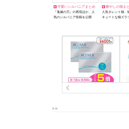
可愛いシルバニアまとめ
癒やしの猫ま
『鬼滅の刃』の再現ほか、人
人気タレント猫、
気のシルバニア投稿を公開
キュートな猫ズラ
P R