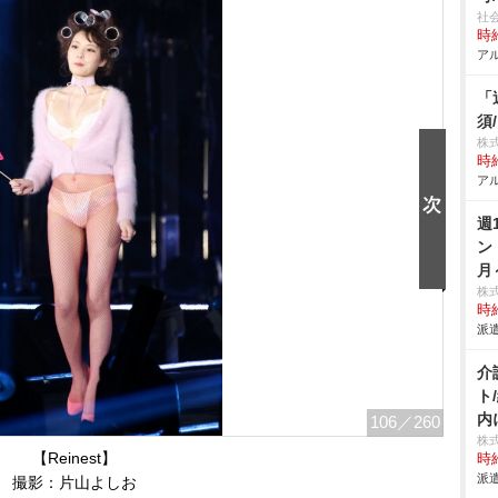
社
時給
アル
「
須
株
時給
アル
週
ン
月
株
時給
派遣
介
ト
内
106
／260
株
【Reinest】
時給
派遣
撮影：片山よしお