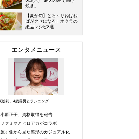
6日(木)「豚肉のみそ漬け
焼き」
【夏が旬】とろ～りねばね
ばがクセになる！オクラの
絶品レシピ8選
エンタメニュース
坂絵莉、4歳長男とランニング
小原正子、資格取得を報告
ファミマとヒロアカがコラボ
施す側から見た整形のカジュアル化