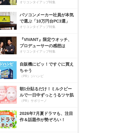
オリコンタイアップ特集
パソコンメーカー社員が本気
で選ぶ「10万円台PC3選」
オリコンタイアップ特集
『VIVANT』限定ウオッチ、
プロデューサーの感想は
オリコンタイアップ特集
自販機にピッ！ですぐに買え
ちゃう
（PR）ジハンピ
朝1分貼るだけ！ミルクピー
ルで一日中ずっとうるツヤ肌
（PR）サボリーノ
2026年7月夏ドラマも、注目
作＆話題作が勢ぞろい！