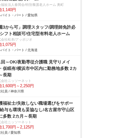
会福祉法人春岡会/特別養護老人ホーム 奥町
1,140円
バイト・パート / 愛知県
週3から可」調理スタッフ/調理師免許必
/シフト相談可/住宅型有料老人ホーム
式会社松本/アッポジオ
1,075円
バイト・パート / 北海道
1回～OK/夜勤専従介護職 見守りメイ
・仮眠有/横浜市中区内に勤務地多数 2カ
～長期
式会社ニッソーネット
1,600円～2,250円
社員 / 神奈川県
護福祉士/失敗しない職場選びをサポー
/給与も環境も妥協なし/名古屋市守山区
に多数 2カ月～長期
式会社ニッソーネット
1,700円～2,125円
社員 / 愛知県