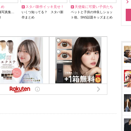
とめ
スタバ新作イッキ見せ！
天使級に可愛い子供たち
猫写真集…
いくつ知ってる？ スタバ新
ペットと子供の仲良しショッ
リ
作まとめ
ト他、SNS話題キッズまとめ