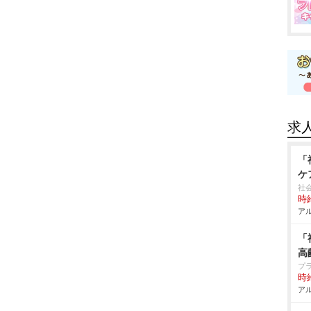
求
「
ケ
社
時給
アル
「
高
プ
時給
アル