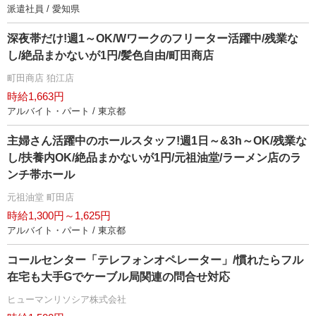
派遣社員 / 愛知県
深夜帯だけ!週1～OK/Wワークのフリーター活躍中/残業な
し/絶品まかないが1円/髪色自由/町田商店
町田商店 狛江店
時給1,663円
アルバイト・パート / 東京都
主婦さん活躍中のホールスタッフ!週1日～&3h～OK/残業な
し/扶養内OK/絶品まかないが1円/元祖油堂/ラーメン店のラ
ンチ帯ホール
元祖油堂 町田店
時給1,300円～1,625円
アルバイト・パート / 東京都
コールセンター「テレフォンオペレーター」/慣れたらフル
在宅も大手Gでケーブル局関連の問合せ対応
ヒューマンリソシア株式会社