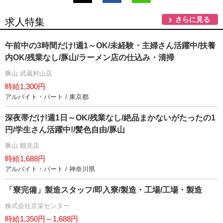
さらに見る
求人特集
午前中の3時間だけ!週1～OK/未経験・主婦さん活躍中/扶養
内OK/残業なし/豚山/ラーメン店の仕込み・清掃
豚山 武蔵村山店
時給1,300円
アルバイト・パート / 東京都
深夜帯だけ!週1日～OK/残業なし/絶品まかないがたったの1
円/学生さん活躍中!/髪色自由/豚山
豚山 鶴見店
時給1,688円
アルバイト・パート / 神奈川県
「寮完備」製造スタッフ/即入寮/製造・工場/工場・製造
株式会社京栄センター
時給1,350円～1,688円