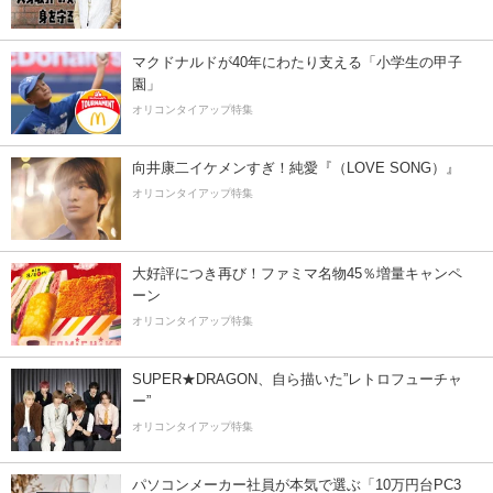
マクドナルドが40年にわたり支える「小学生の甲子
園」
オリコンタイアップ特集
向井康二イケメンすぎ！純愛『（LOVE SONG）』
オリコンタイアップ特集
大好評につき再び！ファミマ名物45％増量キャンペ
ーン
オリコンタイアップ特集
SUPER★DRAGON、自ら描いた”レトロフューチャ
ー”
オリコンタイアップ特集
パソコンメーカー社員が本気で選ぶ「10万円台PC3