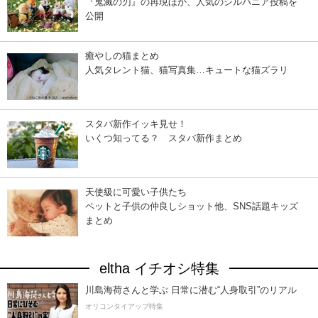
『鬼滅の刃』の再現ほか、人気のシルバニア投稿を
公開
癒やしの猫まとめ
人気タレント猫、猫写真集…キュートな猫ズラリ
スタバ新作イッキ見せ！
いくつ知ってる？ スタバ新作まとめ
天使級に可愛い子供たち
ペットと子供の仲良しショット他、SNS話題キッズ
まとめ
eltha イチオシ特集
川島海荷さんと学ぶ 日常に潜む“人身取引”のリアル
オリコンタイアップ特集