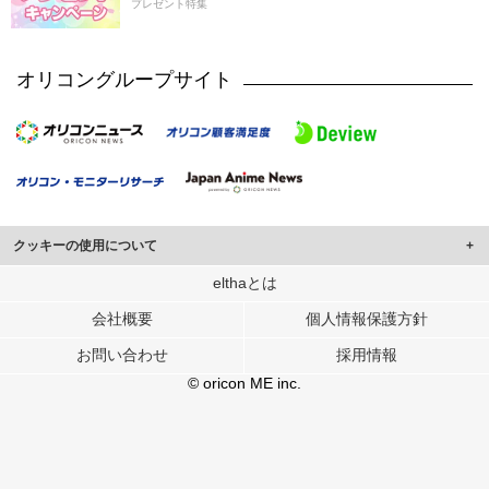
プレゼント特集
オリコングループサイト
クッキーの使用について
このサイトでは Cookie を使用して、ユーザーに合わせたコンテンツや広告の
elthaとは
表示、ソーシャル メディア機能の提供、広告の表示回数やクリック数の測定を
会社概要
個人情報保護方針
行っています。
また、ユーザーによるサイトの利用状況についても情報を収集し、ソーシャル
お問い合わせ
採用情報
メディアや広告配信、データ解析の各パートナーに提供しています。
各パートナーは、この情報とユーザーが各パートナーに提供した他の情報や、
© oricon ME inc.
ユーザーが各パートナーのサービスを使用したときに収集した他の情報を組み
合わせて使用することがあります。