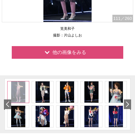
111
／260
筧美和子
撮影：片山よしお
他の画像をみる