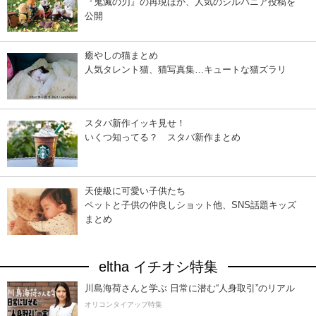
『鬼滅の刃』の再現ほか、人気のシルバニア投稿を
公開
癒やしの猫まとめ
人気タレント猫、猫写真集…キュートな猫ズラリ
スタバ新作イッキ見せ！
いくつ知ってる？ スタバ新作まとめ
天使級に可愛い子供たち
ペットと子供の仲良しショット他、SNS話題キッズ
まとめ
eltha イチオシ特集
川島海荷さんと学ぶ 日常に潜む“人身取引”のリアル
オリコンタイアップ特集