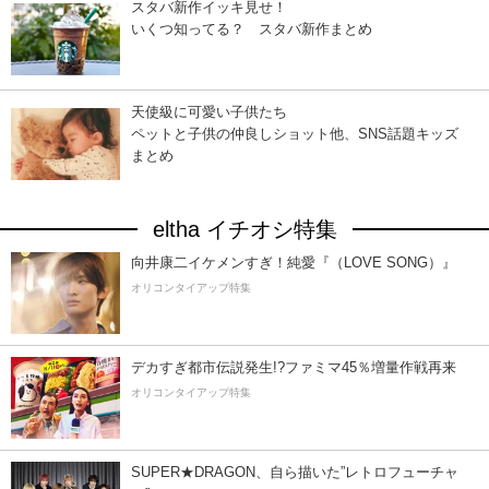
スタバ新作イッキ見せ！
いくつ知ってる？ スタバ新作まとめ
天使級に可愛い子供たち
ペットと子供の仲良しショット他、SNS話題キッズ
まとめ
eltha イチオシ特集
向井康二イケメンすぎ！純愛『（LOVE SONG）』
オリコンタイアップ特集
デカすぎ都市伝説発生!?ファミマ45％増量作戦再来
オリコンタイアップ特集
SUPER★DRAGON、自ら描いた”レトロフューチャ