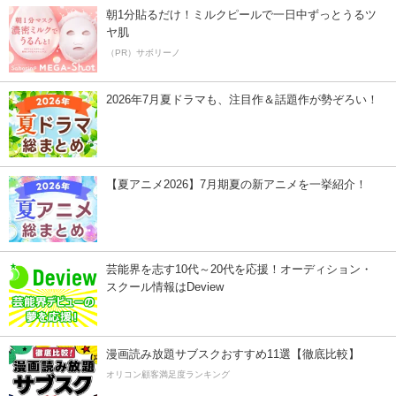
朝1分貼るだけ！ミルクピールで一日中ずっとうるツ
ヤ肌
（PR）サボリーノ
2026年7月夏ドラマも、注目作＆話題作が勢ぞろい！
【夏アニメ2026】7月期夏の新アニメを一挙紹介！
芸能界を志す10代～20代を応援！オーディション・
スクール情報はDeview
漫画読み放題サブスクおすすめ11選【徹底比較】
オリコン顧客満足度ランキング