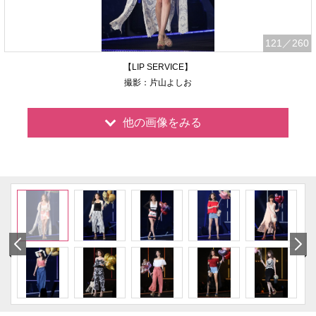
121
／260
【LIP SERVICE】
撮影：片山よしお
他の画像をみる