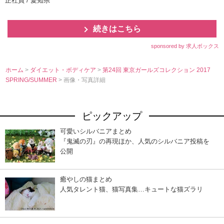
正社員 / 愛知県
続きはこちら
sponsored by 求人ボックス
ホーム
>
ダイエット・ボディケア
>
第24回 東京ガールズコレクション 2017
SPRING/SUMMER
> 画像・写真詳細
ピックアップ
可愛いシルバニアまとめ
『鬼滅の刃』の再現ほか、人気のシルバニア投稿を
公開
癒やしの猫まとめ
人気タレント猫、猫写真集…キュートな猫ズラリ