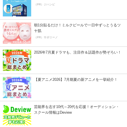
（PR）ジハンピ
朝1分貼るだけ！ミルクピールで一日中ずっとうるツ
ヤ肌
（PR）サボリーノ
2026年7月夏ドラマも、注目作＆話題作が勢ぞろい！
【夏アニメ2026】7月期夏の新アニメを一挙紹介！
芸能界を志す10代～20代を応援！オーディション・
スクール情報はDeview