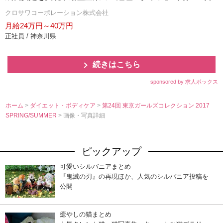
クロサワコーポレーション株式会社
月給24万円～40万円
正社員 / 神奈川県
続きはこちら
sponsored by 求人ボックス
ホーム
>
ダイエット・ボディケア
>
第24回 東京ガールズコレクション 2017
SPRING/SUMMER
> 画像・写真詳細
ピックアップ
可愛いシルバニアまとめ
『鬼滅の刃』の再現ほか、人気のシルバニア投稿を
公開
癒やしの猫まとめ