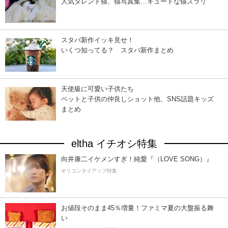
人気タレント猫、猫写真集…キュートな猫ズラリ
スタバ新作イッキ見せ！
いくつ知ってる？ スタバ新作まとめ
天使級に可愛い子供たち
ペットと子供の仲良しショット他、SNS話題キッズ
まとめ
eltha イチオシ特集
向井康二イケメンすぎ！純愛『（LOVE SONG）』
オリコンタイアップ特集
お値段そのまま45％増量！ファミマ夏の大盤振る舞
い