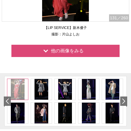
131
／260
【LIP SERVICE】新木優子
撮影：片山よしお
他の画像をみる