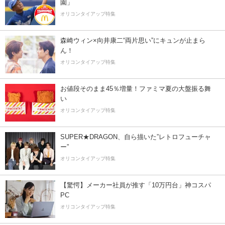
園」
オリコンタイアップ特集
森崎ウィン×向井康二“両片思い”にキュンが止まら
ん！
オリコンタイアップ特集
お値段そのまま45％増量！ファミマ夏の大盤振る舞
い
オリコンタイアップ特集
SUPER★DRAGON、自ら描いた”レトロフューチャ
ー”
オリコンタイアップ特集
【驚愕】メーカー社員が推す「10万円台」神コスパ
PC
オリコンタイアップ特集