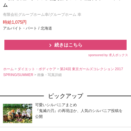
ム
有限会社グループホーム幸/グループホーム 幸
時給1,075円
アルバイト・パート / 北海道
続きはこちら
sponsored by 求人ボックス
ホーム
>
ダイエット・ボディケア
>
第24回 東京ガールズコレクション 2017
SPRING/SUMMER
> 画像・写真詳細
ピックアップ
可愛いシルバニアまとめ
『鬼滅の刃』の再現ほか、人気のシルバニア投稿を
公開