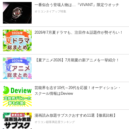
一番似合う登場人物は…『VIVANT』限定ウオッチ
オリコンタイアップ特集
2026年7月夏ドラマも、注目作＆話題作が勢ぞろい！
【夏アニメ2026】7月期夏の新アニメを一挙紹介！
芸能界を志す10代～20代を応援！オーディション・
スクール情報はDeview
漫画読み放題サブスクおすすめ11選【徹底比較】
オリコン顧客満足度ランキング