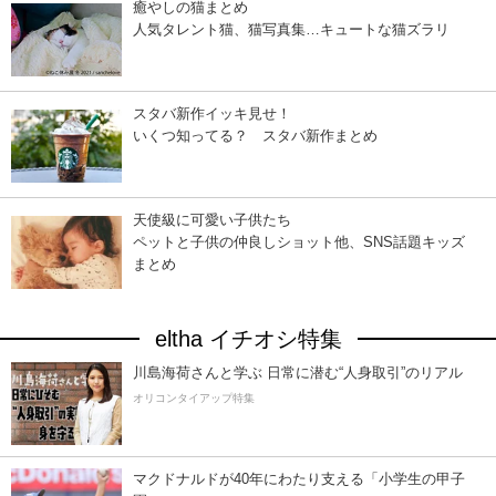
癒やしの猫まとめ
人気タレント猫、猫写真集…キュートな猫ズラリ
スタバ新作イッキ見せ！
いくつ知ってる？ スタバ新作まとめ
天使級に可愛い子供たち
ペットと子供の仲良しショット他、SNS話題キッズ
まとめ
eltha イチオシ特集
川島海荷さんと学ぶ 日常に潜む“人身取引”のリアル
オリコンタイアップ特集
マクドナルドが40年にわたり支える「小学生の甲子