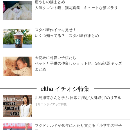
癒やしの猫まとめ
人気タレント猫、猫写真集…キュートな猫ズラリ
スタバ新作イッキ見せ！
いくつ知ってる？ スタバ新作まとめ
天使級に可愛い子供たち
ペットと子供の仲良しショット他、SNS話題キッズ
まとめ
eltha イチオシ特集
川島海荷さんと学ぶ 日常に潜む“人身取引”のリアル
オリコンタイアップ特集
マクドナルドが40年にわたり支える「小学生の甲子