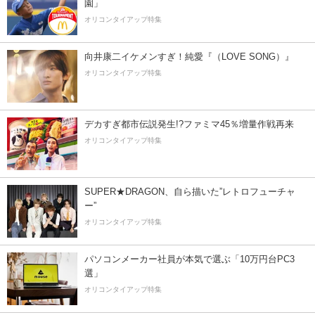
園」
オリコンタイアップ特集
向井康二イケメンすぎ！純愛『（LOVE SONG）』
オリコンタイアップ特集
デカすぎ都市伝説発生!?ファミマ45％増量作戦再来
オリコンタイアップ特集
SUPER★DRAGON、自ら描いた”レトロフューチャ
ー”
オリコンタイアップ特集
パソコンメーカー社員が本気で選ぶ「10万円台PC3
選」
オリコンタイアップ特集