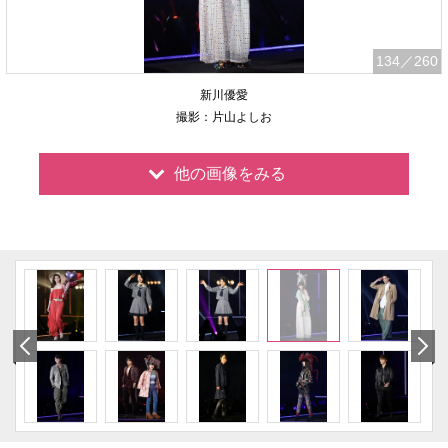
134
／260
新川優愛
撮影：片山よしお
他の画像をみる