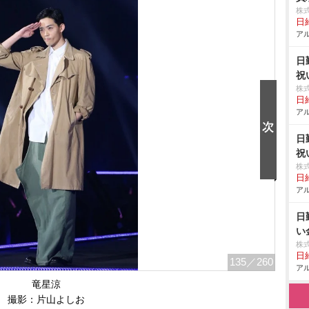
株
日給
アル
日
祝
株
日給
アル
日
祝
株
日給
アル
日
い
株
日給
135
／260
アル
竜星涼
撮影：片山よしお