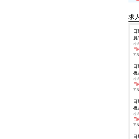
求
日
員
株
日給
アル
日
祝
株
日給
アル
日
祝
株
日給
アル
日