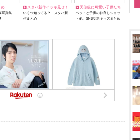
とめ
スタバ新作イッキ見せ！
天使級に可愛い子供たち
猫写真集…
いくつ知ってる？ スタバ新
ペットと子供の仲良しショッ
リ
作まとめ
ト他、SNS話題キッズまとめ