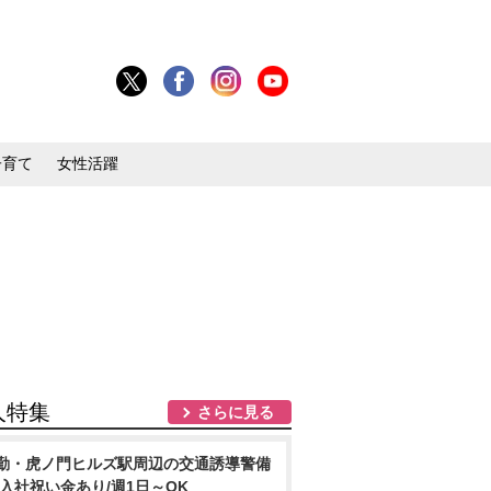
子育て
女性活躍
人特集
さらに見る
勤・虎ノ門ヒルズ駅周辺の交通誘導警備
/入社祝い金あり/週1日～OK