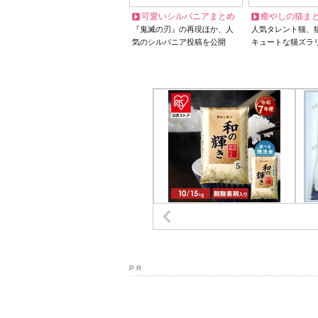
可愛いシルバニアまとめ
癒やしの猫ま
『鬼滅の刃』の再現ほか、人
人気タレント猫、
気のシルバニア投稿を公開
キュートな猫ズラ
P R