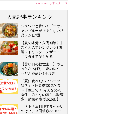
sponsored by 求人ボックス
人気記事ランキング
ジュワッと旨い！ゴーヤチ
ャンプルーが止まらない絶
品レシピ3選
【夏の水分・栄養補給に】
スイカのアレンジレシピ8
選～ドリンク・デザート・
サラダまで楽しめる
【暑い日の救世主！】つる
っとさっぱり！夏の冷やし
うどん絶品レシピ3選
「夏に食べたいフルーツ
は？」＜回答数38,274票
＞【教えて！ みんなの衣
食住「みんなの暮らし調査
隊」結果発表 第616回】
「ベトナム料理で食べたい
のは？」＜回答数38,109