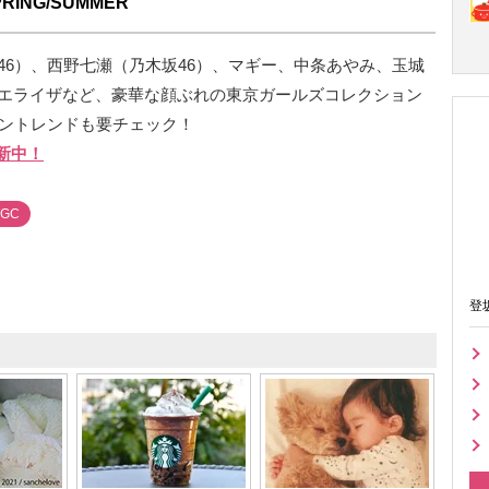
ING/SUMMER
46）、西野七瀬（乃木坂46）、マギー、中条あやみ、玉城
エライザなど、豪華な顔ぶれの東京ガールズコレクション
ッショントレンドも要チェック！
新中！
TGC
登