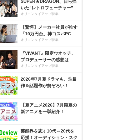
SUPER★DRAGON、自ら描
いた”レトロフューチャー”
オリコンタイアップ特集
【驚愕】メーカー社員が推す
「10万円台」神コスパPC
オリコンタイアップ特集
『VIVANT』限定ウオッチ、
プロデューサーの感想は
オリコンタイアップ特集
2026年7月夏ドラマも、注目
作＆話題作が勢ぞろい！
【夏アニメ2026】7月期夏の
新アニメを一挙紹介！
芸能界を志す10代～20代を
応援！オーディション・スク