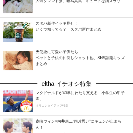
人気タレント猫、猫写真集…キュートな猫ズラリ
スタバ新作イッキ見せ！
いくつ知ってる？ スタバ新作まとめ
天使級に可愛い子供たち
ペットと子供の仲良しショット他、SNS話題キッズ
まとめ
eltha イチオシ特集
マクドナルドが40年にわたり支える「小学生の甲子
園」
オリコンタイアップ特集
森崎ウィン×向井康二“両片思い”にキュンが止まら
ん！