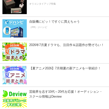
オリコンタイアップ特集
自販機にピッ！ですぐに買えちゃう
（PR）ジハンピ
2026年7月夏ドラマも、注目作＆話題作が勢ぞろい！
【夏アニメ2026】7月期夏の新アニメを一挙紹介！
芸能界を志す10代～20代を応援！オーディション・
スクール情報はDeview