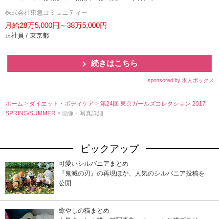
株式会社東急コミュニティー
月給28万5,000円～38万5,000円
正社員 / 東京都
続きはこちら
sponsored by 求人ボックス
ホーム
>
ダイエット・ボディケア
>
第24回 東京ガールズコレクション 2017
SPRING/SUMMER
> 画像・写真詳細
ピックアップ
可愛いシルバニアまとめ
『鬼滅の刃』の再現ほか、人気のシルバニア投稿を
公開
癒やしの猫まとめ