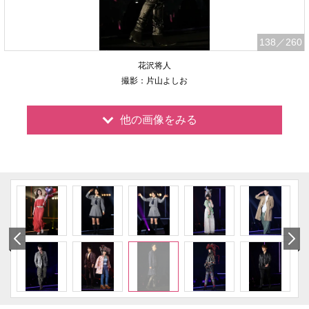
138
／260
花沢将人
撮影：片山よしお
他の画像をみる