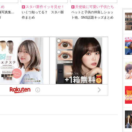
とめ
スタバ新作イッキ見せ！
天使級に可愛い子供たち
猫写真集…
いくつ知ってる？ スタバ新
ペットと子供の仲良しショッ
リ
作まとめ
ト他、SNS話題キッズまとめ