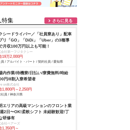
人特集
さらに見る
クシードライバー／「社員寮あり」配車
プリ「GO」「DiDi」「Uber」の3種導
で月収100万円以上も可能！
式会社第一フジタクシー
19万2,000円
員 / アルバイト・パート / 契約社員 / 愛知県
場内作業/待機寮/日払い/寮費無料/時給
800円/8割入寮希望者
ve on株式会社
1,800円～2,250円
社員 / 神奈川県
明エリアの⾼級マンションのフロント業
/週2⽇〜OK!柔軟シフト 未経験歓迎!丁
な研修有
式会社ベアーズ
1,350円～