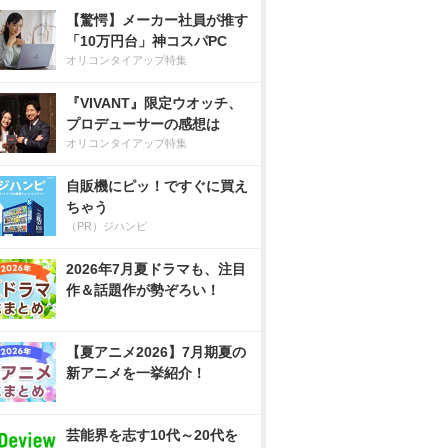
【驚愕】メーカー社員が推す
「10万円台」神コスパPC
オリコンタイアップ特集
『VIVANT』限定ウオッチ、
プロデューサーの感想は
オリコンタイアップ特集
自販機にピッ！ですぐに買え
ちゃう
（PR）ジハンピ
2026年7月夏ドラマも、注目
作＆話題作が勢ぞろい！
【夏アニメ2026】7月期夏の
新アニメを一挙紹介！
芸能界を志す10代～20代を