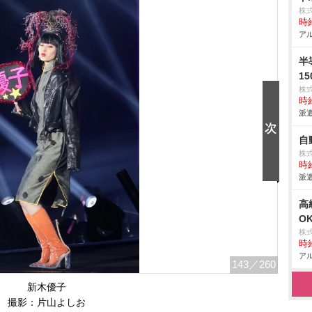
株
時給
アル
半
1
株
時給
派遣
自
株
時給
派遣
高
O
株
時給
アル
143
／260
新木優子
撮影：片山よしお