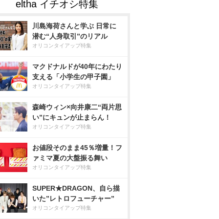
川島海荷さんと学ぶ 日常に
潜む“人身取引”のリアル
オリコンタイアップ特集
マクドナルドが40年にわたり
支える「小学生の甲子園」
オリコンタイアップ特集
森崎ウィン×向井康二“両片思
い”にキュンが止まらん！
オリコンタイアップ特集
お値段そのまま45％増量！フ
ァミマ夏の大盤振る舞い
オリコンタイアップ特集
SUPER★DRAGON、自ら描
いた”レトロフューチャー”
オリコンタイアップ特集