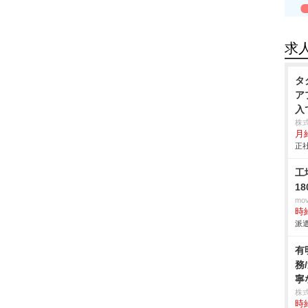
求
タ
ア
入
株
月給
正社
工
1
mo
時給
派遣
有
務
寧
株
時給