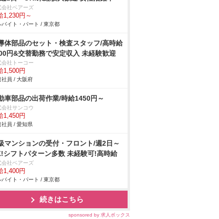
式会社ベアーズ
1,230円～
バイト・パート / 東京都
導体部品のセット・検査スタッフ/高時給
500円&交替勤務で安定収入 未経験歓迎
式会社トーコー
1,500円
社員 / 大阪府
動車部品の出荷作業/時給1450円～
式会社サンコウ
1,450円
社員 / 愛知県
級マンションの受付・フロント/週2日～
K!シフトパターン多数 未経験可!高時給
式会社ベアーズ
1,400円
バイト・パート / 東京都
続きはこちら
sponsored by 求人ボックス