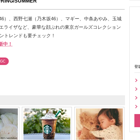
ING/SUMMER
46）、西野七瀬（乃木坂46）、マギー、中条あやみ、玉城
エライザなど、豪華な顔ぶれの東京ガールズコレクション
ッショントレンドも要チェック！
新中！
TGC
登