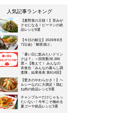
人気記事ランキング
【夏野菜の王様！】苦みが
クセになる！ピーマンの絶
品レシピ8選
【今日の献立】2026年8月
7日(金)「鯛茶漬け」
「暑い日に飲みたいドリン
クは？」＜回答数38,386
票＞【教えて！ みんなの
衣食住「みんなの暮らし調
査隊」結果発表 第614回】
【驚きのやわらかさ！】ヘ
ルシーなのに大満足！鶏む
ね肉の絶品レシピ8選
チャンプルーだけじゃもっ
たいない！今年こそ極める
夏ゴーヤ絶品レシピ3選