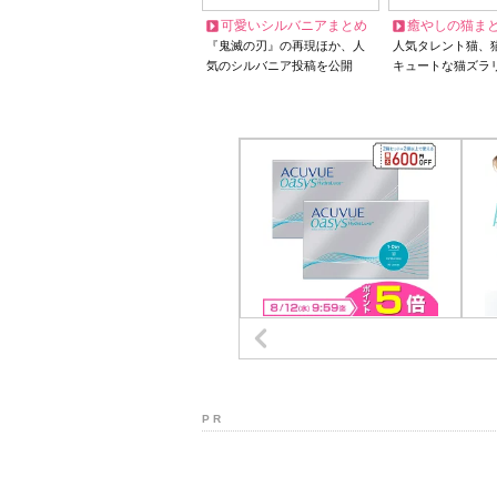
可愛いシルバニアまとめ
癒やしの猫ま
『鬼滅の刃』の再現ほか、人
人気タレント猫、
気のシルバニア投稿を公開
キュートな猫ズラ
P R