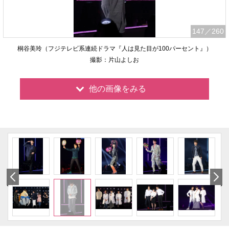
147
／260
桐谷美玲（フジテレビ系連続ドラマ『人は見た目が100パーセント』）
撮影：片山よしお
他の画像をみる