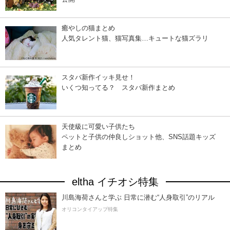
癒やしの猫まとめ
人気タレント猫、猫写真集…キュートな猫ズラリ
スタバ新作イッキ見せ！
いくつ知ってる？ スタバ新作まとめ
天使級に可愛い子供たち
ペットと子供の仲良しショット他、SNS話題キッズ
まとめ
eltha イチオシ特集
川島海荷さんと学ぶ 日常に潜む“人身取引”のリアル
オリコンタイアップ特集