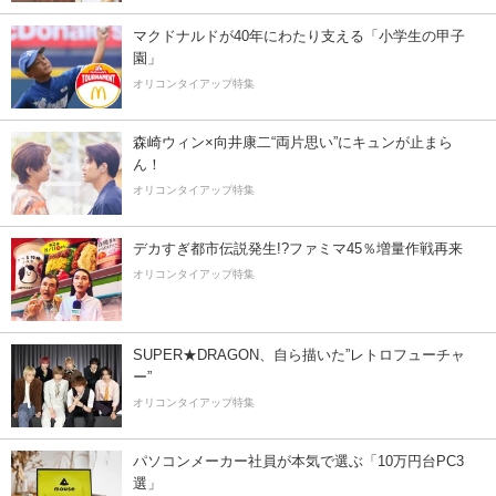
マクドナルドが40年にわたり支える「小学生の甲子
園」
オリコンタイアップ特集
森崎ウィン×向井康二“両片思い”にキュンが止まら
ん！
オリコンタイアップ特集
デカすぎ都市伝説発生!?ファミマ45％増量作戦再来
オリコンタイアップ特集
SUPER★DRAGON、自ら描いた”レトロフューチャ
ー”
オリコンタイアップ特集
パソコンメーカー社員が本気で選ぶ「10万円台PC3
選」