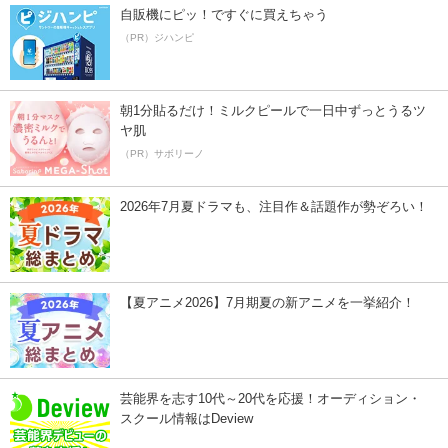
自販機にピッ！ですぐに買えちゃう
（PR）ジハンピ
朝1分貼るだけ！ミルクピールで一日中ずっとうるツ
ヤ肌
（PR）サボリーノ
2026年7月夏ドラマも、注目作＆話題作が勢ぞろい！
【夏アニメ2026】7月期夏の新アニメを一挙紹介！
芸能界を志す10代～20代を応援！オーディション・
スクール情報はDeview