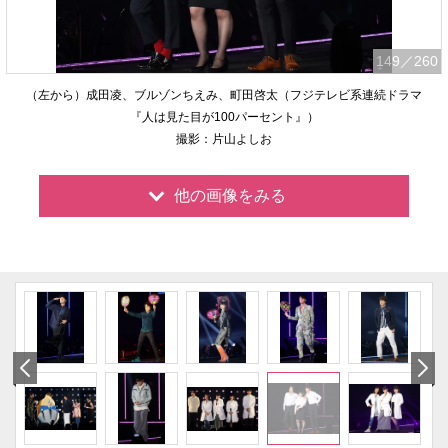
149
／260
（左から）成田凌、ブルゾンちえみ、町田啓太（フジテレビ系連続ドラマ
『人は見た目が100パーセント』）
撮影：片山よしお
他の画像をみる