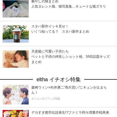
癒やしの猫まとめ
人気タレント猫、猫写真集…キュートな猫ズラリ
スタバ新作イッキ見せ！
いくつ知ってる？ スタバ新作まとめ
天使級に可愛い子供たち
ペットと子供の仲良しショット他、SNS話題キッズ
まとめ
eltha イチオシ特集
森崎ウィン×向井康二“両片思い”にキュンが止まら
ん！
オリコンタイアップ特集
デカすぎ都市伝説発生!?ファミマ45％増量作戦再来