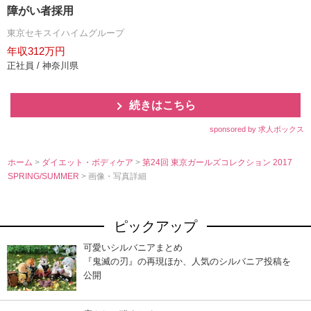
障がい者採用
東京セキスイハイムグループ
年収312万円
正社員 / 神奈川県
続きはこちら
sponsored by 求人ボックス
ホーム
>
ダイエット・ボディケア
>
第24回 東京ガールズコレクション 2017
SPRING/SUMMER
> 画像・写真詳細
ピックアップ
可愛いシルバニアまとめ
『鬼滅の刃』の再現ほか、人気のシルバニア投稿を
公開