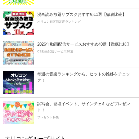
漫画読み放題サブスクおすすめ11選【徹底比較】
オリコン顧客満足度ランキング
2026年動画配信サービスおすすめ40選【徹底比較】
CS動画配信サービス20選
毎週の音楽ランキングから、ヒットの推移をチェッ
ク！
試写会、登壇イベント、サインチェキなどプレゼン
ト！
プレゼント特集
オリコングループサイト